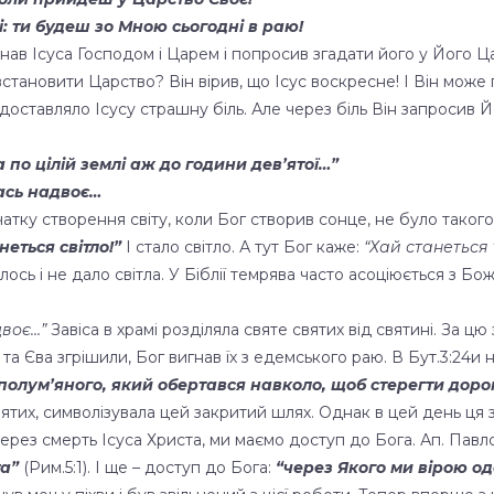
і: ти будеш зо Мною сьогодні в раю!
нав Ісуса Господом і Царем і попросив згадати його у Його Ц
становити Царство? Він вірив, що Ісус воскресне! І Він може 
доставляло Ісусу страшну біль. Але через біль Він запросив Й
 по цілій землі аж до години дев’ятої…”
лась надвоє…
тку створення світу, коли Бог створив сонце, не було такого,
неться світло!”
І стало світло. А тут Бог каже:
“Хай станеться
лось і не дало світла. У Біблії темрява часто асоціюється з Бож
двоє…”
Завіса в храмі розділяла святе святих від святині. За цю 
а Єва згрішили, Бог вигнав їх з едемського раю. В Бут.3:24и 
полум’яного, який обертався навколо, щоб стерегти доро
 святих, символізувала цей закритий шлях. Однак в цей день ця
через смерть Ісуса Христа, ми маємо доступ до Бога. Ап. Павл
та”
(Рим.5:1). І ще – доступ до Бога:
“через Якого ми вірою о