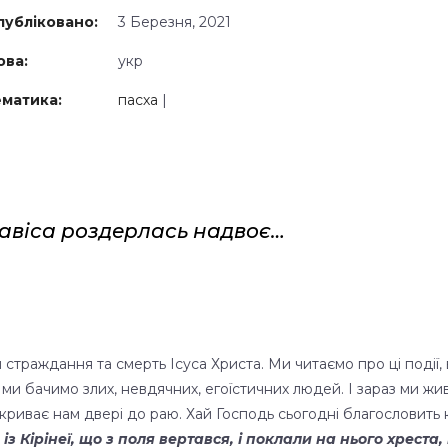
убліковано:
3 Березня, 2021
ва:
укр
матика:
пасха
|
 завіса роздерлась надвоє…
 страждання та смерть Ісуса Христа. Ми читаємо про ці події,
 ми бачимо злих, невдячних, егоїстичних людей. І зараз ми жив
ідкриває нам двері до раю. Хай Господь сьогодні благословить 
із Кірінеї, що з поля вертався, і поклали на нього хреста, 