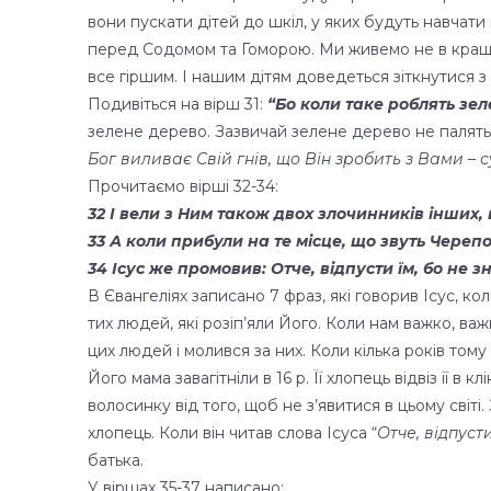
вони пускати дітей до шкіл, у яких будуть навчати
перед Содомом та Гоморою. Ми живемо не в кращій кр
все гіршим. І нашим дітям доведеться зіткнутися з 
Подивіться на вірш 31:
“Бо коли таке роблять зел
зелене дерево. Зазвичай зелене дерево не палять. 
Бог виливає Свій гнів, що Він зробить з Вами –
Прочитаємо вірші 32-34:
32 І вели з Ним також двох злочинників інших,
33 А коли прибули на те місце, що звуть Череп
34 Ісус же промовив: Отче, відпусти їм, бо не 
В Євангеліях записано 7 фраз, які говорив Ісус, ко
тих людей, які розіп’яли Його. Коли нам важко, в
цих людей і молився за них. Коли кілька років том
Його мама завагітніли в 16 р. Її хлопець відвіз її 
волосинку від того, щоб не з’явитися в цьому світі. 
хлопець. Коли він читав слова Ісуса “
Отче, відпуст
батька.
У віршах 35-37 написано: