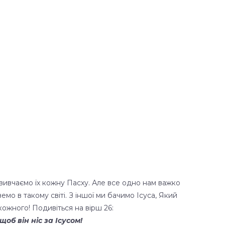
 вивчаємо їх кожну Пасху. Але все одно нам важко
емо в такому світі. З іншої ми бачимо Ісуса, Який
кожного! Подивіться на вірш 26:
щоб він ніс за Ісусом!