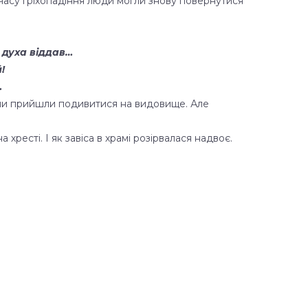
з часу гріхопадіння люди могли знову повернутися
н духа віддав…
!
…
Вони прийшли подивитися на видовище. Але
 хресті. І як завіса в храмі розірвалася надвоє.