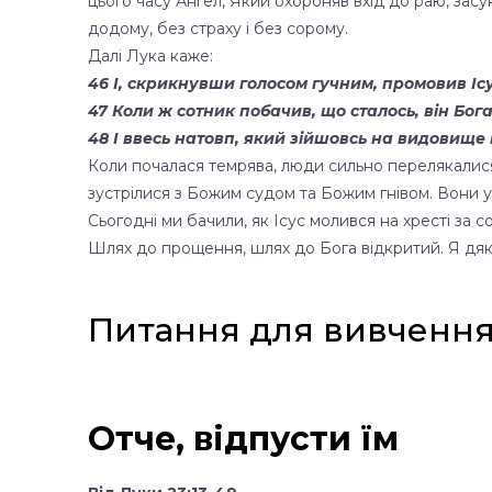
цього часу Ангел, Який охороняв вхід до раю, засу
додому, без страху і без сорому.
Далі Лука каже:
46 І, скрикнувши голосом гучним, промовив Ісус
47 Коли ж сотник побачив, що сталось, він Бог
48 І ввесь натовп, який зійшовсь на видовище 
Коли почалася темрява, люди сильно перелякалися
зустрілися з Божим судом та Божим гнівом. Вони у
Сьогодні ми бачили, як Ісус молився на хресті за со
Шлях до прощення, шлях до Бога відкритий. Я дяк
Питання для вивченн
Отче, відпусти їм