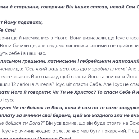
ими й старшини, говорячи: Він інших спасав, нехай Сам С
цет Йому подавали,
бе Сам!
они ще й насміхалися з Нього. Вони визнавали, що Ісус спаса
Вони бачили це, але свідомо лишилися сліпими і не прийняли 
ть себе і в наш час.
 письмом грецьким, латинським і гебрейським написани
 ненавидів:
“Ось який ваш цар, ось що я зробив із ним!”
Але з
гелів чекають Його наказу, щоб спасти Його та знищити Його 
ли 12 легіонів Ангелів? Ісус міг спасти Себе. Але Ісус не спа
жати Його й говорити: Чи Ти не Христос? То спаси Себе й 
 Ісуса.
жучи: Чи не боїшся ти Бога, коли й сам на те саме засуд
аплату за вчинки свої беремо, Цей же жадного зла не вч
не боїшся ти Бога?”
Він усвідомив, що він буде стояти на Божо
Ісус не вчинив жодного зла, за яке мав бути покараний. Подив
 коли прийдеш у Царство Своє!