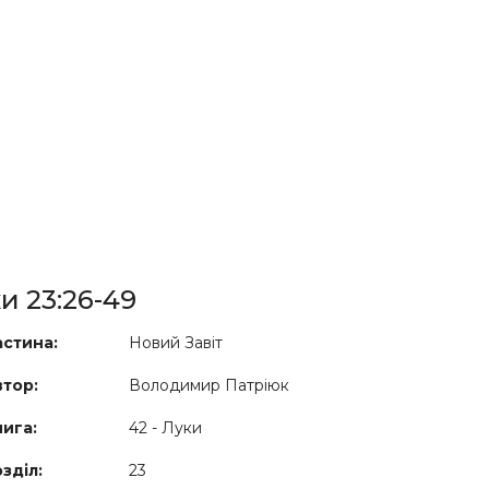
и 23:26-49
стина:
Новий Завіт
тор:
Володимир Патріюк
ига:
42 - Луки
зділ:
23