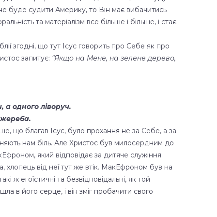
г не буде судити Америку, то Він має вибачитись
льність та матеріалізм все більше і більше, і стає
блії згодні, що тут Ісус говорить про Себе як про
ристос запитує:
“Якщо на Мене, на зелене дерево,
, а одного ліворуч.
и жереба.
ше, що благав Ісус, було прохання не за Себе, а за
чиняють нам біль. Але Христос був милосердним до
акЕфроном, який відповідає за дитяче служіння.
ла, хлопець від неї тут же втік. МакЕфроном був на
такі ж егоїстичні та безвідповідальні, як той
ла в його серце, і він зміг пробачити свого