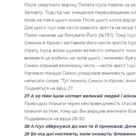
Після смертного вироку Пилата Ісуса повели за міс
Заповіту. Тоді під час очищення первосвященик кл
гріхів на плечі цього козла. Після цього козла відси
Для цього Ісус мав нести важкого хреста на місце 
Пилат наказав ще бичувати Його (Ів.19:1). Тому Іс
Симона із Кірінеї і заставили його нести хреста І
страту Ісуса, воїни шукали великого сильного чоло
визвався це робити, не хотів цього, і можливо був
Симон отримав величезну честь – нести хрест Ісус
Напевно пізніше Симон усмідомив важливість цього,
написати слова:
“Тут лежить Симон із Кірінеї, яки
Подивіться на вірш 27:
27 А за Ним ішов натовп великий людей і жінок
Природно плакати через несправедливість стосовн
плакати за Ним, тому що Він вирішив виконати Бо
Подивимося на вірші 28-30:
28 А Ісус обернувся до них та й промовив: Доч
29 Бо ось дні настають, коли скажуть: Блаженні