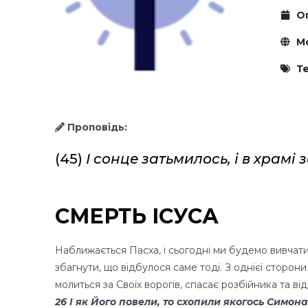
Оп
Мо
Те
Проповідь:
(45)
І сонце затьмилось, і в храмі
СМЕРТЬ ІСУСА
Наближається Пасха, і сьогодні ми будемо вивчати
збагнути, що відбулося саме тоді. З однієї сторони
молиться за Своїх ворогів, спасає розбійника та в
26 І як Його повели, то схопили якогось Симона 