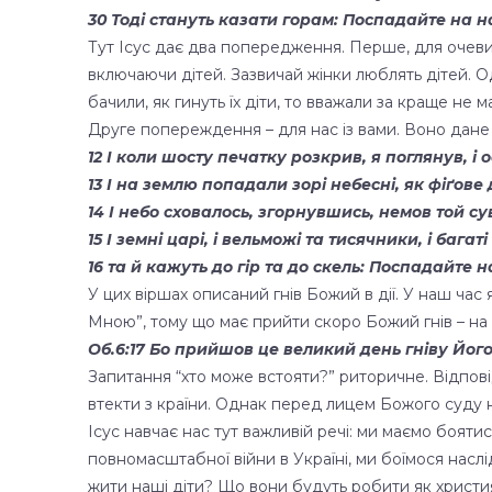
30 Тоді стануть казати горам: Поспадайте на на
Тут Ісус дає два попередження. Перше, для очевид
включаючи дітей. Зазвичай жінки люблять дітей. Од
бачили, як гинуть їх діти, то вважали за краще не м
Друге попереждення – для нас із вами. Воно дане у 
12 І коли шосту печатку розкрив, я поглянув, і 
13 І на землю попадали зорі небесні, як фіґове
14 І небо сховалось, згорнувшись, немов той су
15 І земні царі, і вельможі та тисячники, і бага
16 та й кажуть до гір та до скель: Поспадайте н
У цих віршах описаний гнів Божий в дії. У наш час
Мною”, тому що має прийти скоро Божий гнів – на ца
Об.6:17 Бо прийшов це великий день гніву Його,
Запитання “хто може встояти?” риторичне. Відповід
втекти з країни. Однак перед лицем Божого суду н
Ісус навчає нас тут важливій речі: ми маємо боят
повномасштабної війни в Україні, ми боїмося наслі
жити наші діти? Що вони будуть робити як христия