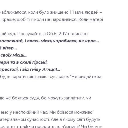
наближалося, коли було знищено 1,1 млн. людей –
а краще, щоб ті ніколи не народилися. Коли матері
ній суд. Послухайте, в Об.6:12-17 написано:
х волосяний, і ввесь місяць зробився, як кров…
й вітер…
 своїх місць…
ери та в скелі гірські,
рестолі, і від гніву Агнця!…
 буде карати грішників. Ісус каже: “Не ридайте за
що не бояться суду, бо можуть заплатити, чи
ивемо у неспокійний час. Ми боїмося можливої
теріалізмом сучасності. Але в якому світі будуть
исудять штраф чи посадять до в’язниці? Чи будуть