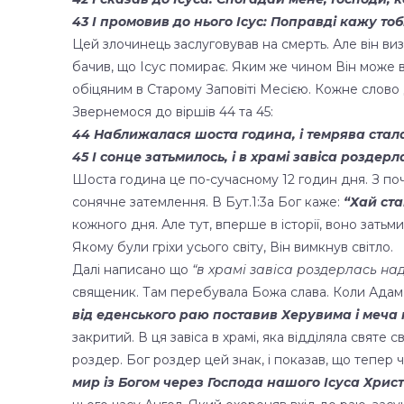
43 І промовив до нього Ісус: Поправді кажу тоб
Цей злочинець заслуговував на смерть. Але він виз
бачив, що Ісус помирає. Яким же чином Він може в
обіцяним в Старому Заповіті Месією. Кожне слово 
Звернемося до віршів 44 та 45:
44 Наближалася шоста година, і темрява стала
45 І сонце затьмилось, і в храмі завіса роздер
Шоста година це по-сучасному 12 годин дня. З поча
сонячне затемлення. В Бут.1:3а Бог каже:
“Хай ста
кожного дня. Але тут, вперше в історії, воно затьми
Якому були гріхи усього світу, Він вимкнув світло.
Далі написано що
“в храмі завіса роздерлась на
священик. Там перебувала Божа слава. Коли Адам т
від еденського раю поставив Херувима і меча 
закритий. В ця завіса в храмі, яка відділяла святе
роздер. Бог роздер цей знак, і показав, що тепер 
мир із Богом через Господа нашого Ісуса Хрис