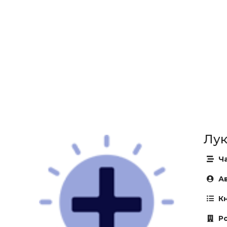
Лук
Ча
Ав
Кн
Ро