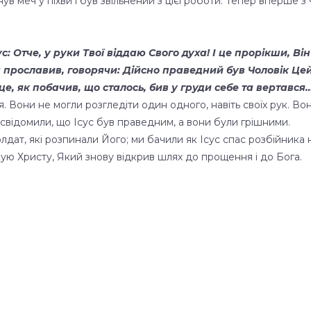
нув меч у піхви і був звільнений з цієї роботи. Тепер вперше 
: Отче, у руки Твої віддаю Свого духа! І це прорікши, Ві
а прославив, говорячи: Дійсно праведний був Чоловік Цей
це, як побачив, що сталось, бив у груди себе та вертався
. Вони не могли розгледіти один одного, навіть своїх рук. 
свідомили, що Ісус був праведним, а вони були грішними.
лдат, які розпинали Його; ми бачили як Ісус спас розбійника на
ую Христу, Який знову відкрив шлях до прощення і до Бога.
я