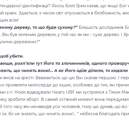
 гендерної ідентифікації? Якось Біллі Грем казав, що якщо Бо
аїні. Здається, з часом світ опускається в безбожність, амора
цим всім!
еному дереву, то що буде сухому?”
Більшість дослідників Бі
Він був зеленим деревом, у той час як ми – сухе дерево. І Х
 сухими деревами?”
 щоб убити.
овище, розп’яли тут Його та злочинників, одного праворуч
знають, що чинять вони!… А як Його одіж ділили, то кидал
ли висів на хресті. Вважається, що цю Він сказав першою. І пер
ажко проявляти милосердя до інших, особливо до тих, які при
у ми з п. Ноєм відвідували Чікаго UBF ми зустрілися з Тімом М
в клініку зробити аборт. В самий останній момент вона передума
З того часу він ненавидів усіх чоловіків, тому що думав, що всі 
и їм, бо не знають, що чинять вони!…
” небесна благодать приш