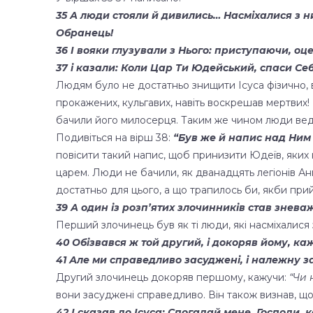
35 А люди стояли й дивились… Насміхалися з н
Обранець!
36 І вояки глузували з Нього: приступаючи, о
37 і казали: Коли Цар Ти Юдейський, спаси Се
Людям було не достатньо знищити Ісуса фізично, в
прокажених, кульгавих, навіть воскрешав мертвих! 
бачили його милосерця. Таким же чином люди веду
Подивіться на вірш 38:
“Був же й напис над Ним
повісити такий напис, щоб принизити Юдеїв, яких
царем. Люди не бачили, як дванадцять легіонів Ан
достатньо для цього, а що трапилось би, якби прийш
39 А один із розп’ятих злочинників став знева
Перший злочинець був як ті люди, які насміхалися з
40 Обізвався ж той другий, і докоряв йому, ка
41 Але ми справедливо засуджені, і належну з
Другий злочинець докоряв першому, кажучи:
“Чи 
вони засуджені справедливо. Він також визнав, що 
42 І сказав до Ісуса: Спогадай мене, Господи,