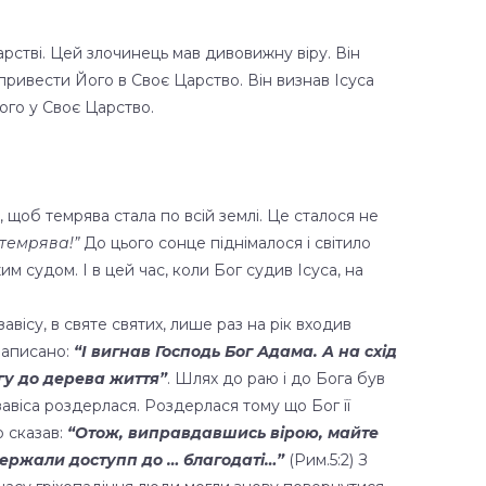
арстві. Цей злочинець мав дивовижну віру. Він
привести Його в Своє Царство. Він визнав Ісуса
ого у Своє Царство.
 щоб темрява стала по всій землі. Це сталося не
 темрява!”
До цього сонце піднімалося і світило
им судом. І в цей час, коли Бог судив Ісуса, на
завісу, в святе святих, лише раз на рік входив
написано:
“І вигнав Господь Бог Адама. А на схід
гу до дерева життя”
. Шлях до раю і до Бога був
 завіса роздерлася. Роздерлася тому що Бог її
о сказав:
“Отож, виправдавшись вірою, майте
держали доступп до … благодаті…”
(Рим.5:2) З