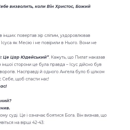
ебе визволить, коли Він Христос, Божий
в інших: повертав зір сліпим, уздоровлював
Ісуса як Месію і не повірили в Нього. Вони не
й: Це Цар Юдейський”
. Кажуть, що Пилат наказав
 іншої сторони це була правда – Ісус дійсно був
ворогів. Насправді й одного Ангела було б цілком
с Себе, щоб спасти нас!
нас!
жений?
инив.
му суді. Це і означає боятися Бога. Він визнав, що
іться на вірші 42-43: