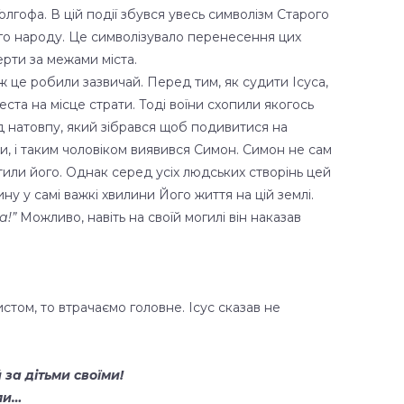
олгофа. В цій події збувся увесь символізм Старого
кого народу. Це символізувало перенесення цих
мерти за межами міста.
іж це робили зазвичай. Перед тим, як судити Ісуса,
еста на місце страти. Тоді воїни схопили якогось
ред натовпу, який зібрався щоб подивитися на
ти, і таким чоловіком виявився Симон. Симон не сам
стили його. Однак серед усіх людських створінь цей
у у самі важкі хвилини Його життя на цій землі.
а!”
Можливо, навіть на своїй могилі він наказав
том, то втрачаємо головне. Ісус сказав не
 за дітьми своїми!
али…