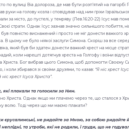
то по вулиці Віа долороза, де мав бути розп’ятий на пагорбі Г
ав руки на голову козла і сповідував над ним гріхи Ізраїльсь
лали за місто, до пустелі, у темряву (Лев.16:20-22) Ісус мав по
Своєї страти. Однак Ісус зазнав значно сильнішого побиття, н
ус був повністю виснажений і просто не міг донести важкого хр
суса. В цьому не було ніякої заслуги Симона. Скоріш за все се
віка, який був би здатен донести важкий хрест на місце стра
 радий, коли нарешті дотягнув хреста на Голгофу і воїни відпу
а Христа. Бог вибрав цього Симона, щоб допомогти Своєму Син
 і коли збирався зі своїми друзями, то казав:
“Я ніс хрест Ісус
й ніс хрест Ісуса Христа”
.
, які плакали та голосили за Ним.
о Христа. Однак якщо ми плачемо через те, що сталося з Хрис
жу волю. Тоді через що ми маємо плакати?
ки єрусалимські, не ридайте за Мною, за собою ридайте й
 неплідні, та утроби, які не родили, і груди, що не годув