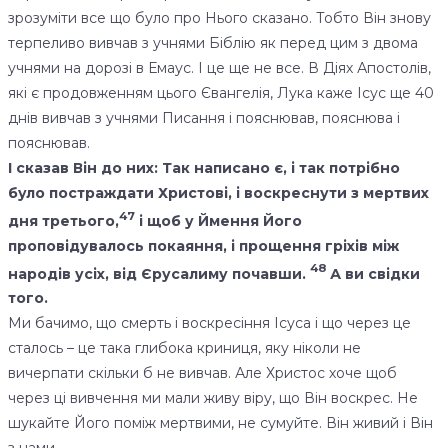
зрозуміти все що було про Нього сказано. Тобто Він знову
терпеливо вивчав з учнями Біблію як перед цим з двома
учнями на дорозі в Емаус. І це ще не все. В Діях Апостолів,
які є продовженням цього Євангелія, Лука каже Ісус ще 40
днів вивчав з учнями Писання і пояснював, пояснюва і
пояснював.
І сказав Він до них: Так написано є, і так потрібно
було постраждати Христові, і воскреснути з мертвих
47
дня третього,
і щоб у Ймення Його
проповідувалось покаяння, і прощення гріхів між
48
народів усіх, від Єрусалиму почавши.
А ви свідки
того.
Ми бачимо, що смерть і воскресіння Ісуса і що через це
сталось – це така глибока криниця, яку ніколи не
вичерпати скільки б не вивчав. Але Христос хоче щоб
через ці вивчення ми мали живу віру, що Він воскрес. Не
шукайте Його поміж мертвими, не сумуйте. Він живий і Він