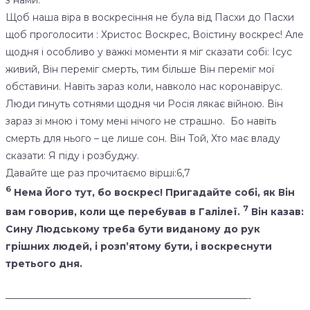
з нами.
Щоб наша віра в воскресіння не була від Пасхи до Пасхи
щоб проголосити : Христос Воскрес, Воістину воскрес! Але
щодня і особливо у важкі моменти я міг сказати собі: Ісус
живий, Він переміг смерть, тим більше Він переміг мої
обставини. Навіть зараз коли, навколо нас коронавірус.
Люди гинуть сотнями щодня чи Росія лякає війною. Він
зараз зі мною і тому мені нічого не страшно. Бо навіть
смерть для нього – це лише сон. Він Той, Хто має владу
сказати: Я піду і розбуджу.
Давайте ще раз прочитаємо вірші:6,7
6
Нема Його тут, бо воскрес! Пригадайте собі, як Він
7
вам говорив, коли ще перебував в Галілеї.
Він казав:
Сину Людському треба бути виданому до рук
грішних людей, і розп’ятому бути, і воскреснути
третього дня.
—————————————————————————-