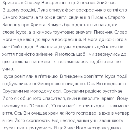
Христос в Своєму Воскресінні в цей неспокійний час.
В цьому розділі, Лука описує факт воскресіння в світлі слів
Самого Христа, а також в світлі свідчення Писань Старого
Заповіту про Христа. Комусь було достатньо нагадати
слова Ісуса, а з кимось грунтовно вивчати Писання. Слово
Бога – це ключ до віри в воскресіння. В Бога до кожного з
нас Свій підхід. В кінці кінців учні отримують цей ключ і їх
життя повністю змінене. Я молюсь щоб і ми звернулись до
цього ключа і наше життя теж змінилось подібно життю
учнів.
Ісуса розіп’яли в п’ятницю. В тиждень розп’яття Ісуса події
відбувались з неймовірною швидкістю. Ось Він в’їжджає в
Єрусалим на молодому ослі. Єрусалим радісно зустрічає
Його як обіцяного Спасителя, який визволить Ізраїля. Йому
викрикують: “Осанна”, “Спаси нас” і стелять одяг і пальмове
віття. Ось Він очищає храм як його господар, а вже в четвер
вночі Його схоплюють. Від несподіванки учні залишають
Ісуса і тікать рятуючись. В цей час Його несправедливо