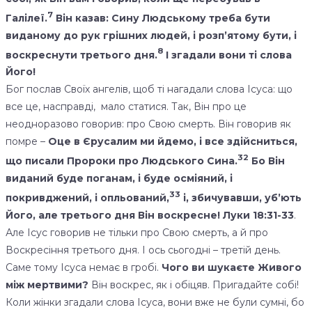
7
Галілеї.
Він казав: Сину Людському треба бути
виданому до рук грішних людей, і розп’ятому бути, і
8
воскреснути третього дня.
І згадали вони ті слова
Його!
Бог послав Своїх ангелів, щоб ті нагадали слова Ісуса: що
все це, насправді, мало статися. Так, Він про це
неодноразово говорив: про Свою смерть. Він говорив як
помре –
Оце в Єрусалим ми йдемо, і все здійсниться,
32
що писали Пророки про Людського Сина.
Бо Він
виданий буде поганам, і буде осміяний, і
33
покривджений, і опльований,
і, збичувавши, уб’ють
Його, але третього дня Він воскресне! Луки 18:31-33
.
Але Ісус говорив не тільки про Свою смерть, а й про
Воскресіння третього дня. І ось сьогодні – третій день.
Саме тому Ісуса немає в гробі.
Чого ви шукаєте Живого
між мертвими?
Він воскрес, як і обіцяв. Пригадайте собі!
Коли жінки згадали слова Ісуса, вони вже не були сумні, бо