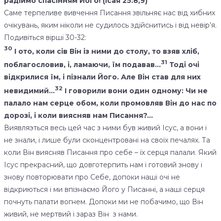
радіймо спасінням Його! (Ісая 25:8,9)
Саме терпеливе вивчення Писання звільняє нас від хибних
очікувань, яким ніколи не судилось здійснитись і від невір’я.
Подивіться вірші 30-32:
30
І ото, коли сів Він із ними до столу, то взяв хліб,
31
поблагословив, і, ламаючи, їм подавав…
Тоді очі
відкрилися їм, і пізнали Його. Але Він став для них
32
невидимий…
І говорили вони один одному: Чи не
палало нам серце обом, коли промовляв Він до нас по
дорозі, і коли виясняв нам Писання?…
Виявляэться весь цей час з ними був живий Ісус, а вони і
не знали, і лише були сконцентровані на своїх печалях. Та
коли Він виясняв Писання про себе – їх серця палали. Який
Ісус прекрасний, що довготерпить нам і готовий знову і
знову повторювати про Себе, допоки наші очі не
відкриються і ми впізнаємо Його у Писанні, а наші серця
почнуть палати вогнем. Допоки ми не побачимо, що Він
живий, не мертвий і зараз Він з нами.