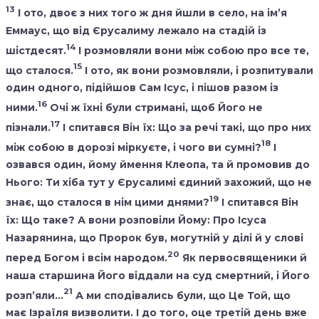
13
І ото, двоє з них того ж дня йшли в село, на ім’я
Еммаус, що від Єрусалиму лежало на стадій із
14
шістдесят.
І розмовляли вони між собою про все те,
15
що сталося.
І ото, як вони розмовляли, і розпитували
один одного, підійшов Сам Ісус, і пішов разом із
16
ними.
Очі ж їхні були стримані, щоб Його не
17
пізнали.
І спитався Він їх: Що за речі такі, що про них
18
між собою в дорозі міркуєте, і чого ви сумні?
І
озвався один, йому ймення Клеопа, та й промовив до
Нього: Ти хіба тут у Єрусалимі єдиний захожий, що не
19
знає, що сталося в нім цими днями?
І спитався Він
їх: Що таке? А вони розповіли Йому: Про Ісуса
Назарянина, що Пророк був, могутній у ділі й у слові
20
перед Богом і всім народом.
Як первосвященики й
наша старшина Його віддали на суд смертний, і Його
21
розп’яли…
А ми сподівались були, що Це Той, що
має Ізраїля визволити. І до того, оце третій день вже