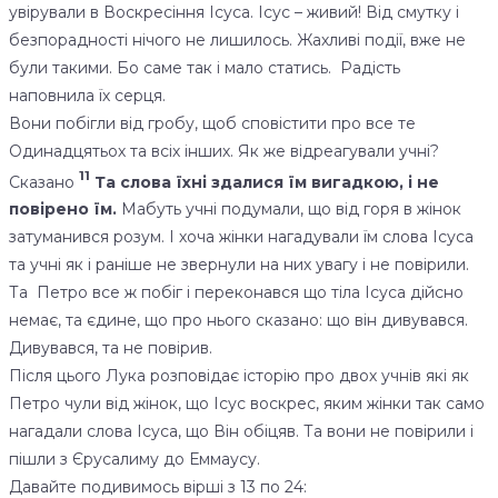
увірували в Воскресіння Ісуса. Ісус – живий! Від смутку і
безпорадності нічого не лишилось. Жахливі події, вже не
були такими. Бо саме так і мало статись. Радість
наповнила їх серця.
Вони побігли від гробу, щоб сповістити про все те
Одинадцятьох та всіх інших. Як же відреагували учні?
11
Сказано
Та слова їхні здалися їм вигадкою, і не
повірено їм.
Мабуть учні подумали, що від горя в жінок
затуманився розум. І хоча жінки нагадували їм слова Ісуса
та учні як і раніше не звернули на них увагу і не повірили.
Та Петро все ж побіг і переконався що тіла Ісуса дійсно
немає, та єдине, що про нього сказано: що він дивувався.
Дивувався, та не повірив.
Після цього Лука розповідає історію про двох учнів які як
Петро чули від жінок, що Ісус воскрес, яким жінки так само
нагадали слова Ісуса, що Він обіцяв. Та вони не повірили і
пішли з Єрусалиму до Еммаусу.
Давайте подивимось вірші з 13 по 24: