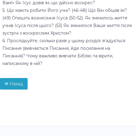
Вам!» Як Ісус довів їм, що дійсно воскрес?
5. Що мають робити Його учні? (46-48) Що Він обіцяв їм?
(49) Опишіть вознесіння Ісуса (50-52). Як змінилось життя
учнів Ісуса після цього? (53) Як змінилося Ваше життя після
зустрічі з воскреслим Христом?
6. Прослідкуйте, скільки разів у цьому розділі згадується
Писання (вивчається Писання, йде посилання на
Писання)? Чому важливо вивчати Біблію та вірити,
написаному в ній?
Назад