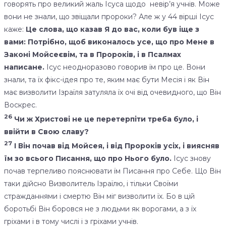
говорять про великий жаль Ісуса щодо невір’я учнів. Може
вони не знали, що звіщали пророки? Але ж у 44 вірші Ісус
каже:
Це слова, що казав Я до вас, коли був іще з
вами: Потрібно, щоб виконалось усе, що про Мене в
Законі Мойсеєвім, та в Пророків, і в Псалмах
написане.
Ісус неодноразово говорив їм про це. Вони
знали, та їх фікс-ідея про те, яким має бути Месія і як Він
має визволити Ізраїля затуляла їх очі від очевидного, що Він
Воскрес.
26
Чи ж Христові не це перетерпіти треба було, і
ввійти в Свою славу?
27
І Він почав від Мойсея, і від Пророків усіх, і виясняв
їм зо всього Писання, що про Нього було.
Ісус знову
почав терпеливо пояснювати їм Писання про Себе. Що Він
таки дійсно Визволитель Ізраїлю, і тільки Своїми
стражданнями і смертю Він міг визволити їх. Бо в цій
боротьбі Він боровся не з людьми як ворогами, а з їх
гріхами і в тому числі і з гріхами учнів.