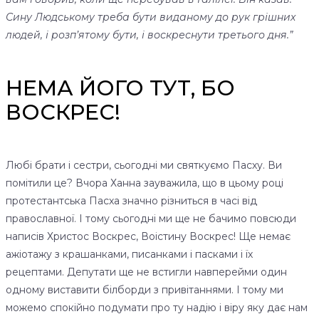
Сину Людському треба бути виданому до рук грішних
людей, і розп’ятому бути, і воскреснути третього дня.”
НЕМА ЙОГО ТУТ, БО
ВОСКРЕС!
Любі брати і сестри, сьогодні ми святкуємо Пасху. Ви
помітили це? Вчора Ханна зауважила, що в цьому році
протестантська Пасха значно різниться в часі від
православної. І тому сьогодні ми ще не бачимо повсюди
написів Христос Воскрес, Воістину Воскрес! Ще немає
ажіотажу з крашанками, писанками і пасками і їх
рецептами. Депутати ще не встигли навперейми один
одному виставити білборди з привітаннями. І тому ми
можемо спокійно подумати про ту надію і віру яку дає нам