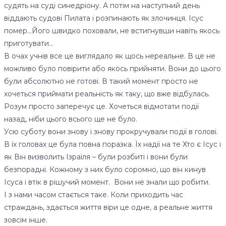
судять на суді синедріону. А потім на наступний день
віддають судові Пилата і розпинають як злочинця. Ісус
помер…Його швидко поховали, не встигнувши навіть якось
приготувати…
В очах учнів все це виглядало як щось нереальне. В це не
можливо було повірити або якось прийняти. Вони до цього
були абсолютно не готові. В такий момент просто не
хочеться приймати реальність як таку, що вже відбулась.
Розум просто заперечує це. Хочеться відмотати події
назад, ніби цього всього ще не було.
Усю суботу вони знову і знову прокручували події в голові.
В їх головах це була повна поразка. Їх надії на те Хто є Ісус і
як Він визволить Ізраїля – були розбиті і вони були
безпорадні. Кожному з них було соромно, що він кинув
Ісуса і втік в рішучий момент. Вони не знали що робити.
І з нами часом стається таке. Коли приходить час
страждань, здається життя віри це одне, а реальне життя
зовсім інше.