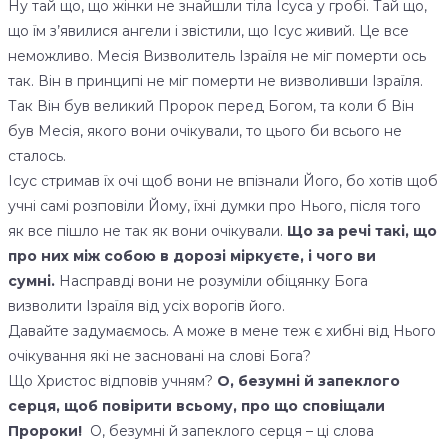
Ну тай що, що жінки не знайшли тіла Ісуса у гробі. Тай що,
що їм з’явилися ангели і звістили, що Ісус живий. Це все
неможливо. Месія Визволитель Ізраїля не міг померти ось
так. Він в принципі не міг померти не визволивши Ізраїля.
Так Він був великий Пророк перед Богом, та коли б Він
був Месія, якого вони очікували, то цього би всього не
сталось.
Ісус стримав їх очі щоб вони не впізнали Його, бо хотів щоб
учні самі розповіли Йому, їхні думки про Нього, після того
як все пішло не так як вони очікували.
Що за речі такі, що
про них між собою в дорозі міркуєте, і чого ви
сумні.
Насправді вони не розуміли обіцянку Бога
визволити Ізраїля від усіх ворогів його.
Давайте задумаємось. А може в мене теж є хибні від Нього
очікування які не засновані на слові Бога?
Що Христос відповів учням?
О, безумні й запеклого
серця, щоб повірити всьому, про що сповіщали
Пророки!
О, безумні й запеклого серця – ці слова