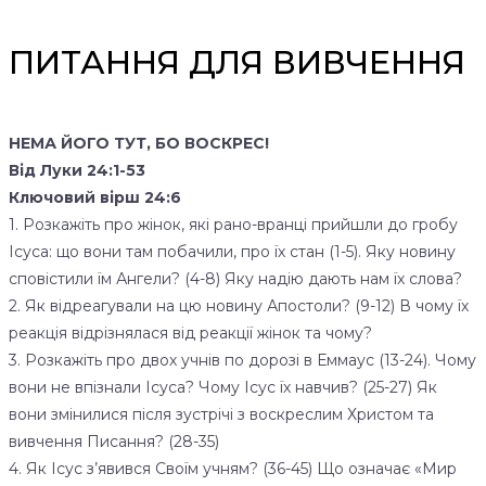
ПИТАННЯ ДЛЯ ВИВЧЕННЯ
НЕМА ЙОГО ТУТ, БО ВОСКРЕС!
Від Луки 24:1-53
Ключовий вірш 24:6
1. Розкажіть про жінок, які рано-вранці прийшли до гробу
Ісуса: що вони там побачили, про їх стан (1-5). Яку новину
сповістили їм Ангели? (4-8) Яку надію дають нам їх слова?
2. Як відреагували на цю новину Апостоли? (9-12) В чому їх
реакція відрізнялася від реакції жінок та чому?
3. Розкажіть про двох учнів по дорозі в Еммаус (13-24). Чому
вони не впізнали Ісуса? Чому Ісус їх навчив? (25-27) Як
вони змінилися після зустрічі з воскреслим Христом та
вивчення Писання? (28-35)
4. Як Ісус з’явився Своїм учням? (36-45) Що означає «Мир