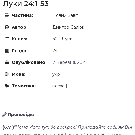
Луки 24:1-53
Частина:
Новий Завіт
Автор:
Дмитро Салюк
Книга:
42 - Луки
Розділ:
24
Опубліковано:
7 Березня, 2021
Мова:
укр
Тематика:
пасха
|
Проповідь:
(6,7 )
“Нема Його тут, бо воскрес! Пригадайте собі, як Він
вам говорив, коли ще перебував в Галілеї. Він казав: