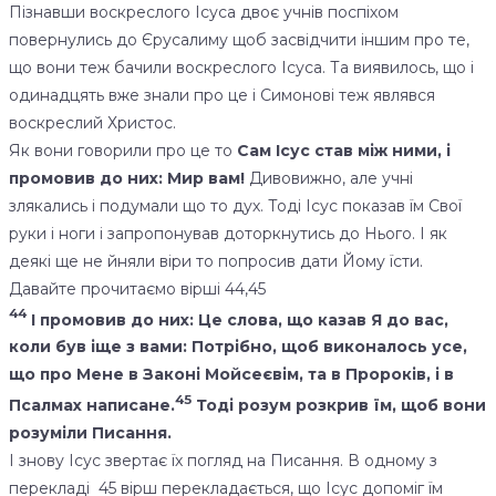
Пізнавши воскреслого Ісуса двоє учнів поспіхом
повернулись до Єрусалиму щоб засвідчити іншим про те,
що вони теж бачили воскреслого Ісуса. Та виявилось, що і
одинадцять вже знали про це і Симонові теж являвся
воскреслий Христос.
Як вони говорили про це то
Сам Ісус став між ними, і
промовив до них: Мир вам!
Дивовижно, але учні
злякались і подумали що то дух. Тоді Ісус показав їм Свої
руки і ноги і запропонував доторкнутись до Нього. І як
деякі ще не йняли віри то попросив дати Йому їсти.
Давайте прочитаємо вірші 44,45
44
І промовив до них: Це слова, що казав Я до вас,
коли був іще з вами: Потрібно, щоб виконалось усе,
що про Мене в Законі Мойсеєвім, та в Пророків, і в
45
Псалмах написане.
Тоді розум розкрив їм, щоб вони
розуміли Писання.
І знову Ісус звертає їх погляд на Писання. В одному з
перекладі 45 вірш перекладається, що Ісус допоміг їм