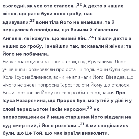
22
сьогодні, як усе оте сталося…
А дехто з наших
жінок, що рано були коло гробу, нас
23
здивували:
вони тіла Його не знайшли, та й
вернулися й оповідали, що бачили й з’явлення
24
Ангелів, які кажуть, що живий Він…
І пішли дехто з
наших до гробу, і знайшли так, як казали й жінки; та
Його не побачили…
Емаус знаходився за 11 км на захід від Єрусалиму. Двоє
учнів ішли і розмовляли про останні події. Вони були сумні…
Коли Ісус наблизився, вони не впізнали Його. Він вдав, що
нічого не знає і попросив їх розповісти Йому що сталося.
Вони і розповіли Йому всі свої розбиті сподівання
Про
Ісуса Назарянина, що Пророк був, могутній у ділі й у
20
слові перед Богом і всім народом.
Як
первосвященики й наша старшина Його віддали на
21
суд смертний, і Його розп’яли…
А ми сподівались
були, що Це Той, що має Ізраїля визволити.