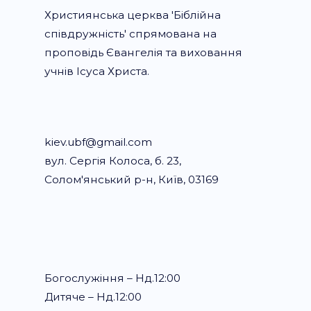
Християнська церква 'Біблійна
співдружність' спрямована на
проповідь Євангелія та виховання
учнів Ісуса Христа.
kiev.ubf@gmail.com
вул. Сергія Колоса, б. 23,
Солом'янський р-н, Київ, 03169
Богослужіння – Нд.12:00
Дитяче – Нд.12:00