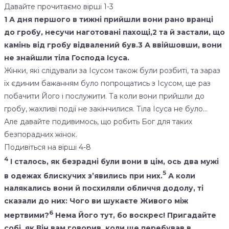
Давайте прочитаємо вірші 1-3
1 А дня першого в тижні прийшли вони рано вранці
до гробу, несучи наготовані пахощі,2 та й застали, що
камінь від гробу відвалений був.3 А ввійшовши, вони
не знайшли тіла Господа Ісуса.
Жінки, які слідували за Ісусом також були розбиті, та зараз
їх єдиним бажанням було попрощатись з Ісусом, ще раз
побачити Його і послужити. Та коли вони прийшли до
гробу, жахливі події не закінчилися. Тіла Ісуса не було…
Але давайте подивимось, що робить Бог для таких
безпорадних жінок.
Подивіться на вірші 4-8
4
І сталось, як безрадні були вони в цім, ось два мужі
5
в одежах блискучих з’явились при них.
А коли
налякались вони й посхиляли обличчя додолу, ті
сказали до них: Чого ви шукаєте Живого між
6
мертвими?
Нема Його тут, бо воскрес! Пригадайте
собі, як Він вам говорив, коли ще перебував в