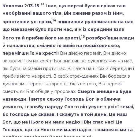
13
Колосян 2:13-15
І вас, що мертві були в гріхах та в
необрізанні вашого тіла, Він оживив разом із Ним,
14
простивши усі гріхи,
знищивши рукописання на нас,
що наказами було проти нас, Він із середини взяв
15
його та й прибив його на хресті,
роззброївши влади
й начальства, сміливо їх вивів на посміховисько,
перемігши їх на хресті!
Він дійсно переміг, Він дійсно
визволив!Там на хресті Бог знищив всі рукописання на нас,
які були наказами проти нас. Він взяв наш гріх із середини і
прибив його на хресті. В своїх стражданнях Він боровся з
дияволом і переміг на хресті. І більше того, Він переміг
смерть, як Бог обіцяв у пророках:
Смерть знищена буде
назавжди, і витре сльозу Господь Бог із обличчя
усякого, і ганьбу народу Свого він усуне з усієї землі,
бо Господь це сказав. І скажуть в той день: Це наш
Бог, що на Нього ми мали надію і Він спас нас! Це
Господь, що на Нього ми мали надію, тішмося ж ми та