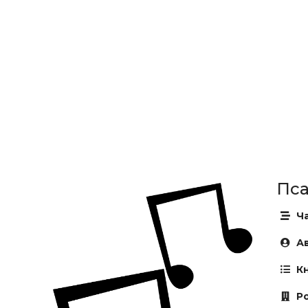
Пса
Ча
Ав
Кн
Ро