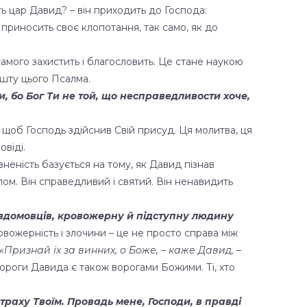
ь цар Давид? – він приходить до Господа:
н приносить своє клопотання, так само, як до
 самого захистить і благословить. Це стане наукою
ешту цього Псалма.
и, бо Бог Ти не той, що несправедливости хоче,
щоб Господь здійснив Свій присуд. Ця молитва, ця
овіді.
еність базується на тому, як Давид пізнав
злом. Він справедливий і святий. Він ненавидить
авдомовців, кровожерну й підступну людину
овожерність і злочини – це не просто справа між
«Признай їх за винних, о Боже, – каже Давид, –
роги Давида є також ворогами Божими. Ті, хто
страху Твоїм. Провадь мене, Господи, в правді