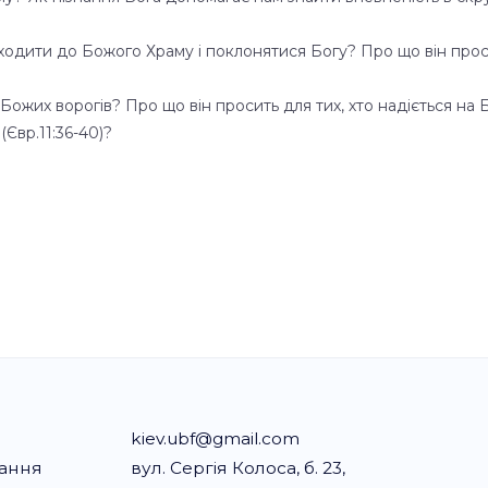
иходити до Божого Храму і поклонятися Богу? Про що він проси
і Божих ворогів? Про що він просить для тих, хто надіється на
Євр.11:36-40)?
kiev.ubf@gmail.com
вання
вул. Сергія Колоса, б. 23,