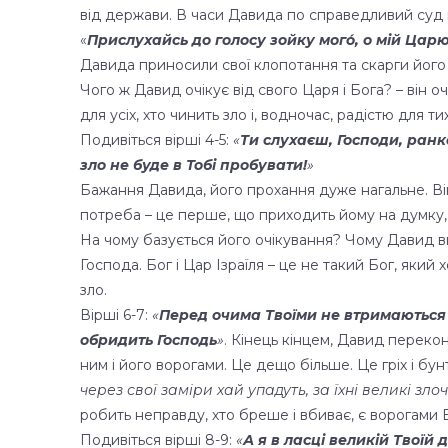
від держави. В часи Давида по справедливий суд 
«
Прислухайсь до голосу зойку мого́, о мій Царю
Давида приносили свої клопотання та скарги його 
Чого ж Давид очікує від свого Царя і Бога? – він о
для усіх, хто чинить зло і, водночас, радістю для
Подивіться вірші 4-5:
«
Ти слухаєш, Господи, ранк
зло не буде в Тобі пробувати!
»
Бажання Давида, його прохання дуже нагальне. Ві
потреба – це перше, що приходить йому на думку, ко
На чому базується його очікування? Чому Давид в
Господа. Бог і Цар Ізраїля – це не такий Бог, яки
зло.
Вірші 6-7:
«
Перед очима Твоїми не втримаються 
обридить Господь
»
. Кінець кінцем, Давид перекон
ним і його ворогами. Це дещо більше. Це гріх і бун
через свої заміри хай упадуть, за їхні великі зло
робить неправду, хто бреше і вбиває, є ворогами Бо
Подивіться вірші 8-9:
«
А я в ласці великій Твоїй