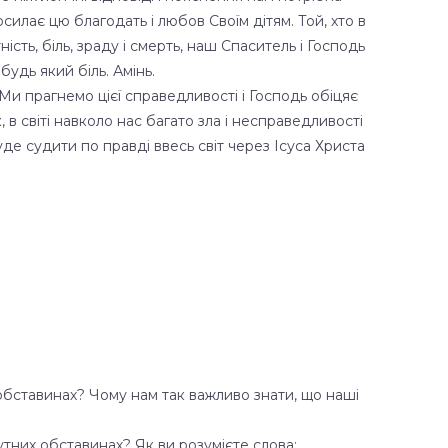
осилає цю благодать і любов Своїм дітям. Той, хто в
ість, біль, зраду і смерть, наш Спаситель і Господь
 будь який біль. Амінь.
Ми прагнемо цієї справедливості і Господь обіцяє
к, в світі навколо нас багато зла і несправедливості
буде судити по правді ввесь світ через Ісуса Христа
х обставинах? Чому нам так важливо знати, що наші
утних обставинах? Як ви розумієте слова: