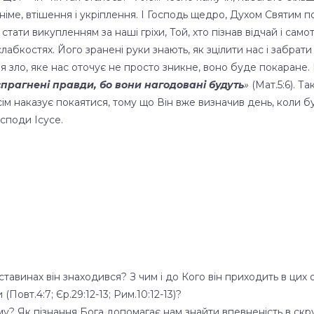
ідніме, втішення і укріплення. І Господь щедро, Духом Святим п
ати викупленням за наші гріхи, Той, хто пізнав відчай і самотн
 слабкостях. Його зранені руки знають, як зцілити нас і забрати
я зло, яке нас оточує не просто зникне, воно буде покаране. 
спрагнені правди, бо вони нагодовані будуть
»
(Мат.5:6). Та
 усім наказує покаятися, тому що Він вже визначив день, коли 
осподи Ісусе.
обставинах він знаходився? З чим і до Кого він приходить в ци
овт.4:7; Єр.29:12-13; Рим.10:12-13)?
ому? Як пізнання Бога допомагає нам знайти впевненість в скр