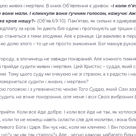
дею живих і мертвих. В книзі Обʼявлення є уривок: «
І коли п’
ке вони мали. І кликнули вони гучним голосом, кажучи: 
 за кров нашу?
»
(Об’яв.6:9-10). Памʼятаю, як сильно я здивува
дплату за кров. Їм дають білі одежі і пропонують ще трішки с
 що станеться з тими злодіями. Але є різниця. Це важливо в 
тню долю злого – то це не просто зникнення. Бог махнув рукою 
агороду, а злочинець не завжди покараний. Але кожного тижня 
і прийде судити живих і мертвих. Цей Христос – суддя, який 
ми. Тому цього суду ми очікуємо не зі страхом, а з радістю і 
 повернеться судити і живих, і мертвих?
нятою головою і з упевненістю чекаю Того Суддю, який Сам за
засудить на вічне покарання, але мене і всіх Своїх вибраних 
рийти. Коли все йде добре. І коли все йде не так, як хотілос
и, коли ти не можеш навіть скласти слів для молитви, і вона б
ивого Бога і Царя. Він чує нас, коли ми кличемо. І Він поси
 що?» чи «як так сталось?» Але… чесно кажучи, набагато більше