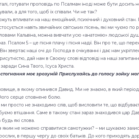
галі, готувати проповідь по Псалмам іноді може бути досить 
ували, а для того, щоб їх співали. Чи не так?
жуть впливати на наш емоційний, психічний і духовний стан. І
ується навіть звичайних світських пісень, які ми чуємо по ра
словами Кальвіна, можна вивчати усю «анатомію» людської душі
. Псалом 5 – це пісня плачу і пісня надії. Він про те, що пер
ін звертає наші очі до Господа в очікуванні і дає нам укріпле
сутністю, дай нам в Своєму слові відповіді на наші запитання
 заради Сина Твого, Ісуса Христа.
стогнання моє зрозумій Прислухайсь до голосу зойку мого́
новище, в якому опинився Давид. Ми не знаємо, в який період
 його серце сповнене болю.
 ми просто не знаходимо слів, щоб висловити те, що відбуває
уємо втішання. Саме в такому стані зараз знаходився цар Дави
 будь які слова.
з яким не можемо справитися самотужки? – ми шукаємо захисту
орослих, в першу чергу до своїх батьків. До кого приходять д