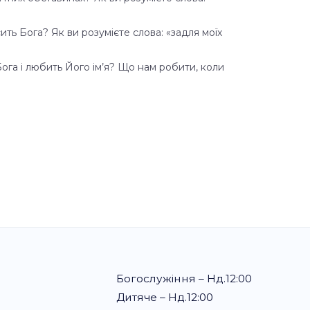
ть Бога? Як ви розумієте слова: «задля моїх
 Бога і любить Його ім’я? Що нам робити, коли
Богослужіння – Нд.12:00
Дитяче – Нд.12:00