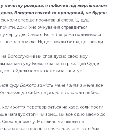
яту печатку розкрив, я побачив під жертівником
Аж доки, Владико святий та правдивий, не будеш
вся, коли вперше прочитав ці слова. Ці душі
почити, доки їхнє очікування справдиться.
першу чергу для Самого Бога. Якщо ми подивимося
і все зло зникло. Ні, це завжди битва, це завжди
на Богослужінні ми сповідуємо свою віру і
сам зазнав суду Божого за наші гріхи. Цей Суддя
надією. Гейдельберзька катехиза запитує.
знав суду Божого замість мене і зняв з мене все
Він візьме до Себе, де радість та слава небес.
я, коли життя перетворюється на хаос, коли проти
ільше нагадує стогін чи зойк… ми все одно маємо до
лає Свою допомогу. Можливо ми ніколи не
 ніж логічні відповіді і пояснення нам потрібна