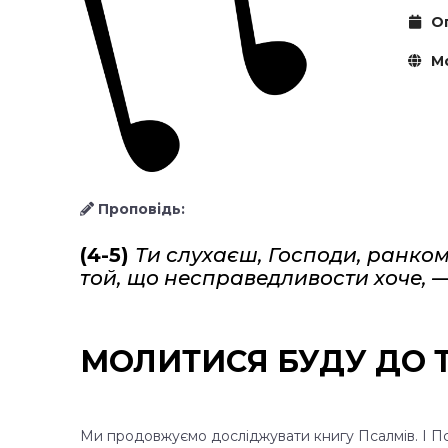
Оп
Мо
Проповідь:
(4-5)
Ти слухаєш, Господи, ранком 
той, що несправедливости хоче, — 
МОЛИТИСЯ БУДУ ДО Т
Ми продовжуємо досліджувати книгу Псалмів. І Пс