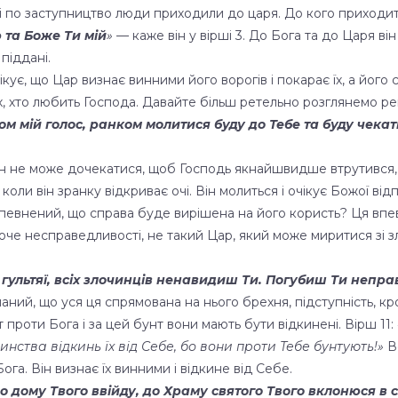
і по заступництво люди приходили до царя. До кого приходит
 та Боже Ти мій
»
— каже він у вірші 3. До Бога та до Царя ві
піддані.
чікує, що Цар визнає винними його ворогів і покарає їх, а його
 тих, хто любить Господа. Давайте більш ретельно розглянемо р
ом мій голос, ранком молитися буду до Тебе та буду чекат
н не може дочекатися, щоб Господь якнайшвидше втрутився, 
ли він зранку відкриває очі. Він молиться і очікує Божої відп
певнений, що справа буде вирішена на його користь? Ця впевн
й хоче несправедливості, не такий Цар, який може миритися зі 
гультяї, всіх злочинців ненавидиш Ти. Погубиш Ти непр
аний, що уся ця спрямована на нього брехня, підступність, кр
т проти Бога і за цей бунт вони мають бути відкинені. Вірш 11:
чинства відкинь їх від Себе, бо вони проти Тебе бунтують!»
Во
га. Він визнає їх винними і відкине від Себе.
 до дому Твого ввійду, до Храму святого Твого вклонюся в 