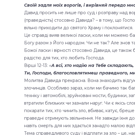
Своїй задля моїх ворогів, і вирівняй передо м
Давид просить не лише про суд і розправу над вор
(праведність) стосовно Давида? – в тому, що Госпо
вільно приходити до святого Храму і поклонятися.
Це справді вияв великої ласки, коли ми можемо б
Богу разом з Його народом. Чи не так? Але знов 
Божої ласки і вірності стосовно Давида, це також 
радістю для тих, хто любить Господа.
Вірші 12-13:
«
А всі, хто надію на Тебе складають, 
Ти, Господи, благословлятимеш праведного, ми
Молитва Давида прекрасна. Вона знаходить відгук 
злочинців. Особливо зараз, коли ми бачимо так баг
техніку і автомобілі, зруйновані мости, будинки, з
втратили близьких чи зазнали наруг. Чи є якісь слова
покарати тих, хто чинить зло, вбиває, катує, бреше
праведні отримують звільнення. Не завжди їхня д
навіть смерть для них здається занадто малою від
Тема справедливого суду і відплати за зло – це, н