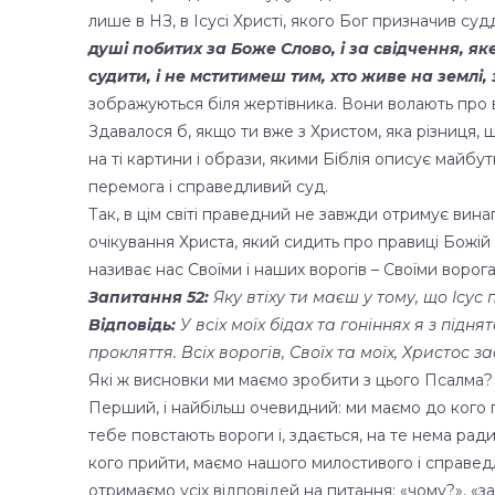
лише в НЗ, в Ісусі Христі, якого Бог призначив суд
душі побитих за Боже Слово, і за свідчення, я
судити, і не мститимеш тим, хто живе на землі,
зображуються біля жертівника. Вони волають про ві
Здавалося б, якщо ти вже з Христом, яка різниця,
на ті картини і образи, якими Біблія описує майбу
перемога і справедливий суд.
Так, в цім світі праведний не завжди отримує вин
очікування Христа, який сидить про правиці Божій 
називає нас Своїми і наших ворогів – Своїми ворога
Запитання 52:
Яку втіху ти маєш у тому, що Ісус
Відповідь:
У всіх моїх бідах та гоніннях я з під
прокляття. Всіх ворогів, Своїх та моїх, Христос 
Які ж висновки ми маємо зробити з цього Псалма?
Перший, і найбільш очевидний: ми маємо до кого п
тебе повстають вороги і, здається, на те нема рад
кого прийти, маємо нашого милостивого і справедл
отримаємо усіх відповідей на питання: «чому?», «за