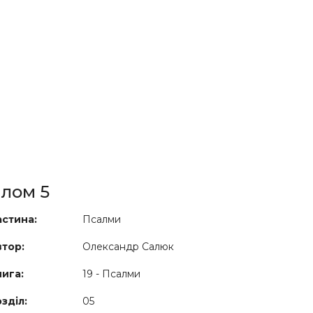
лом 5
стина:
Псалми
тор:
Олександр Салюк
ига:
19 - Псалми
зділ:
05