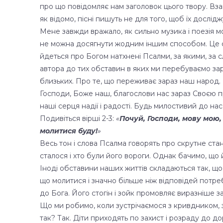
про що повідомляє нам заголовок цього твору. Вза
як відомо, пісні пишуть не для того, щоб їх дослідж
Мене завжди вражало, як сильно музика і поезія мо
не можна досягнути жодним іншим способом. Це стос
йдеться про Богом натхнені Псалми, за якими, за 
автора до тих обставин в яких ми перебуваємо зараз
близьких. Про те, що переживає зараз наш народ. В
Господи, Боже наш, благослови нас зараз Своєю при
наші серця надії і радості. Будь милостивий до нас
Подивіться вірші 2-3:
«
Почуй, Господи, мову мою, 
молитися буду!
»
Весь тон і слова Псалма говорять про скрутне ста
сталося і хто були його вороги. Однак бачимо, що
Іноді обставини наших життів складаються так, що
що молитися і значно більше ніж відповідей потреб
до Бога. Його стогін і зойк промовляє виразніше за
Що ми робимо, коли зустрічаємося з кривдником, 
так? Так. Діти приходять по захист і розраду до д