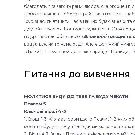
благодать, яка загоїть рани, любов, яка огорне і п
любові залишив Небеса і прийшов в наш світ, щоб ст
Ісус, знає, як втішити нас в наших бідах, зневірі та
Другий висновок: Бог буде судити світ. Одного дн
підкріпляє нас обіцянкою:
«
Блаженні голодні та 
і, здається, на те нема ради. Але є Бог, Який нині
(Дії.17:31). І нехай цей день вже прийде. Прийди, Г
Питання до вивчення
МОЛИТИСЯ БУДУ ДО ТЕБЕ ТА БУДУ ЧЕКАТИ
Псалом 5
Ключові вірші 4-5
1. Вірші 1-3. Хто є автором цього Псалма? В яких 
молитви будуть почуті? Звідки ми можемо це знати (П
2. Вірші 4-7. Звідки Псалмист очікує допомоги? Ч