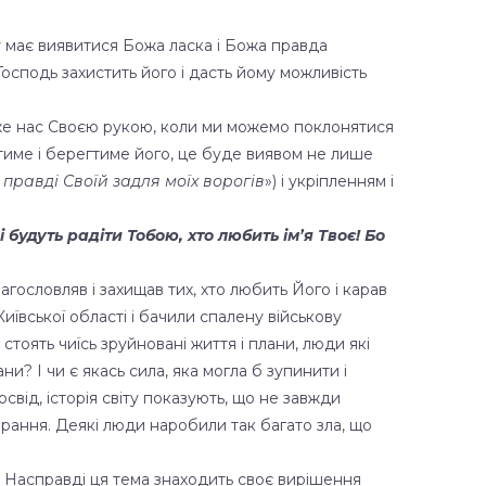
у має виявитися Божа ласка і Божа правда
Господь захистить його і дасть йому можливість
еже нас Своєю рукою, коли ми можемо поклонятися
тиме і берегтиме його, це буде виявом не лише
 правді Своїй задля моїх ворогів
») і укріпленням і
і будуть радіти Тобою, хто любить ім’я Твоє! Бо
гословляв і захищав тих, хто любить Його і карав
иївської області і бачили спалену військову
стоять чиїсь зруйновані життя і плани, люди які
ани? І чи є якась сила, яка могла б зупинити і
освід, історія світу показують, що не завжди
рання. Деякі люди наробили так багато зла, що
го. Насправді ця тема знаходить своє вирішення