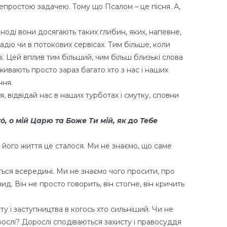
непростою задачею. Тому що Псалом – це пісня. А,
ноді вони досягають таких глибин, яких, напевне,
діо чи в потокових сервісах. Тим більше, коли
. Цей вплив тим більший, чим більш близькі слова
еживають просто зараз багато хто з нас і наших
ння.
, відвідай нас в наших турботах і смутку, сповни
, о мій Царю та Боже Ти мій, як до Тебе
 його життя це сталося. Ми не знаємо, що саме
ться всередині. Ми не знаємо чого просити, про
д. Він не просто говорить, він стогне, він кричить
 і заступництва в когось хто сильніший. Чи не
орослі? Дорослі сподіваються захисту і правосуддя