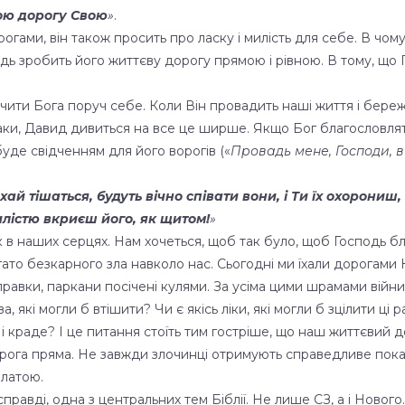
ною дорогу Свою
»
.
огами, він також просить про ласку і милість для себе. В чом
дь зробить його життєву дорогу прямою і рівною. В тому, що 
ачити Бога поруч себе. Коли Він провадить наші життя і бер
таки, Давид дивиться на все це ширше. Якщо Бог благословля
буде свідченням для його ворогів («
Провадь мене, Господи, в
хай тішаться, будуть вічно співати вони, і Ти їх охорониш, 
лістю вкриєш його, як щитом!
»
в наших серцях. Нам хочеться, щоб так було, щоб Господь бла
ато безкарного зла навколо нас. Сьогодні ми їхали дорогами К
аправки, паркани посічені кулями. За усіма цими шрамами війни 
, які могли б втішити? Чи є якісь ліки, які могли б зцілити ці р
 і краде? І це питання стоїть тим гостріше, що наш життєвий д
орога пряма. Не завжди злочинці отримують справедливе пока
платою.
асправді, одна з центральних тем Біблії. Не лише СЗ, а і Ново