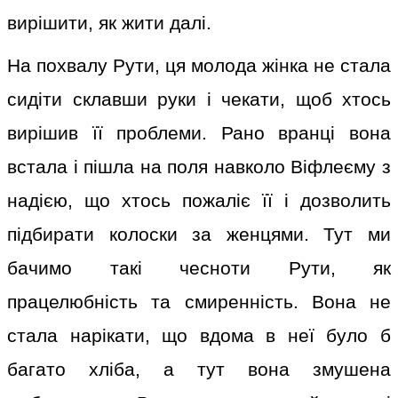
вирішити, як жити далі.
На похвалу Рути, ця молода жінка не стала
сидіти склавши руки і чекати, щоб хтось
вирішив її проблеми. Рано вранці вона
встала і пішла на поля навколо Віфлеєму з
надією, що хтось пожаліє її і дозволить
підбирати колоски за женцями. Тут ми
бачимо такі чесноти Рути, як
працелюбність та смиренність. Вона не
стала нарікати, що вдома в неї було б
багато хліба, а тут вона змушена