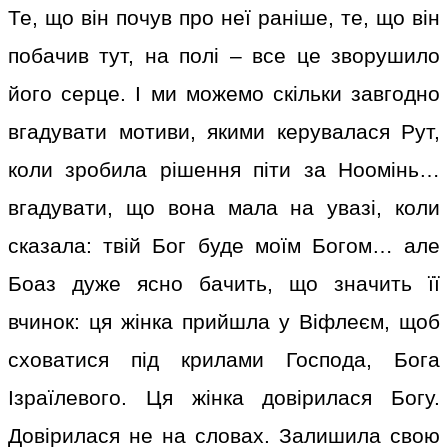
Те, що він почув про неї раніше, те, що він
побачив тут, на полі – все це зворушило
його серце. І ми можемо скільки завгодно
вгадувати мотиви, якими керувалася Рут,
коли зробила рішення піти за Ноомінь…
вгадувати, що вона мала на увазі, коли
сказала: твій Бог буде моїм Богом… але
Боаз дуже ясно бачить, що значить її
вчинок: ця жінка прийшла у Віфлеєм, щоб
сховатися під крилами Господа, Бога
Ізраїлевого. Ця жінка довірилася Богу.
Довірилася не на словах. Залишила свою