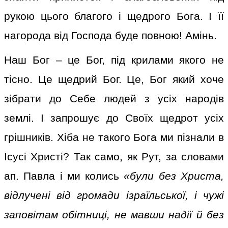
рукою цього благого і щедрого Бога. І її
нагорода від Господа буде повною! Амінь.
Наш Бог – це Бог, під крилами якого не
тісно. Це щедрий Бог. Це, Бог який хоче
зібрати до Себе людей з усіх народів
землі. І запрошує до Своїх щедрот усіх
грішників. Хіба не такого Бога ми пізнали в
Ісусі Христі? Так само, як Рут, за словами
ап. Павла і ми колись
«були без Христа,
відлучені від громади ізраїльської, і чужі
заповітам обітниці, не мавши надії й без