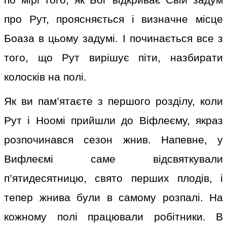
по мірі того, як Бог відкриває Свій задум
про Рут, проясняється і визначне місце
Боаза в цьому задумі. І починається все з
того, що Рут вирішує піти, назбирати
колосків на полі.
Як ви пам’ятаєте з першого розділу, коли
Рут і Ноомі прийшли до Віфлеєму, якраз
розпочинався сезон жнив. Напевне, у
Вифлеємі саме відсвяткували
п’ятидесятницю, свято перших плодів, і
тепер жнива були в самому розпалі. На
кожному полі працювали робітники. В