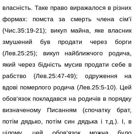
власність. Таке право виражалося в різних
формах: помста за смерть члена сім’ї
(Чис.35:19-21); викуп майна, яке власник
змушений був продати через борги
(Лев.25:25); викуп найближчого родича,
який через бідність мусив продати себе в
рабство (Лев.25:47-49); одруження на
вдові померлого родича (Лев.25:5-10). Цей
обов’язок покладався на родичів в порядку
визначеному Писанням (спочатку брат,
потім дядько, потім син дядька і т.д.). І, в
цілому, цей обов’язок можна було