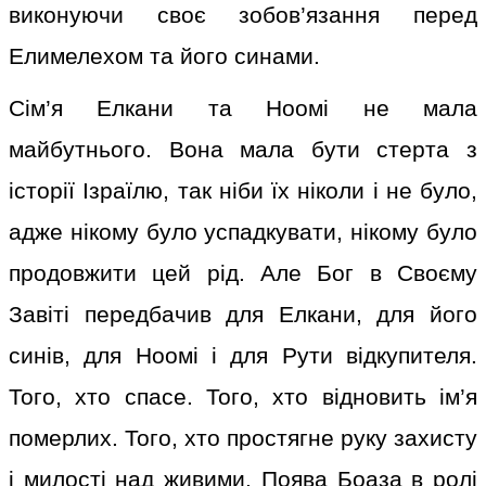
виконуючи своє зобов’язання перед
Елимелехом та його синами.
Сім’я Елкани та Ноомі не мала
майбутнього. Вона мала бути стерта з
історії Ізраїлю, так ніби їх ніколи і не було,
адже нікому було успадкувати, нікому було
продовжити цей рід. Але Бог в Своєму
Завіті передбачив для Елкани, для його
синів, для Ноомі і для Рути відкупителя.
Того, хто спасе. Того, хто відновить ім’я
померлих. Того, хто простягне руку захисту
і милості над живими. Поява Боаза в ролі