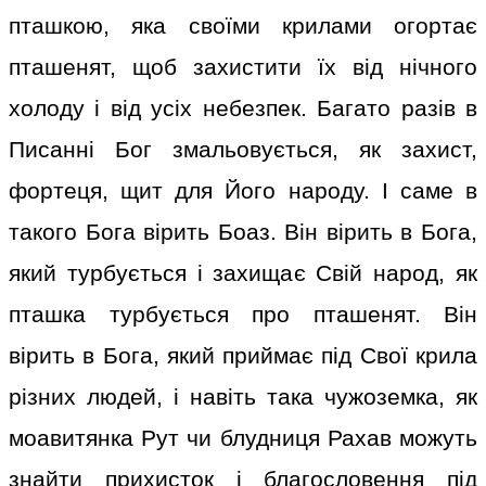
пташкою, яка своїми крилами огортає
пташенят, щоб захистити їх від нічного
холоду і від усіх небезпек. Багато разів в
Писанні Бог змальовується, як захист,
фортеця, щит для Його народу. І саме в
такого Бога вірить Боаз. Він вірить в Бога,
який турбується і захищає Свій народ, як
пташка турбується про пташенят. Він
вірить в Бога, який приймає під Свої крила
різних людей, і навіть така чужоземка, як
моавитянка Рут чи блудниця Рахав можуть
знайти прихисток і благословення під