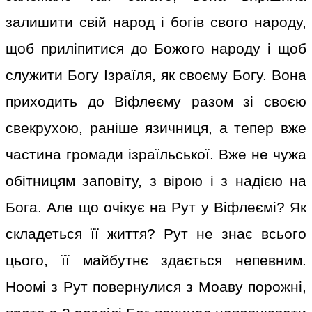
залишити свій народ і богів свого народу,
щоб приліпитися до Божого народу і щоб
служити Богу Ізраїля, як своєму Богу. Вона
приходить до Віфлеєму разом зі своєю
свекрухою, раніше язичниця, а тепер вже
частина громади ізраїльської. Вже не чужа
обітницям заповіту, з вірою і з надією на
Бога. Але що очікує на Рут у Віфлеємі? Як
складеться її життя? Рут не знає всього
цього, її майбутнє здається непевним.
Ноомі з Рут повернулися з Моаву порожні,