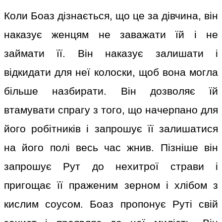
Коли Боаз дізнається, що це за дівчина, він
наказує женцям не заважати їй і не
займати її. Він наказує залишати і
відкидати для неї колоски, щоб вона могла
більше назбирати. Він дозволяє їй
втамувати спрагу з того, що начерпано для
його робітників і запрошує її залишатися
на його полі весь час жнив. Пізніше він
запрошує Рут до нехитрої страви і
пригощає її праженим зерном і хлібом з
кислим соусом. Боаз пропонує Руті свій