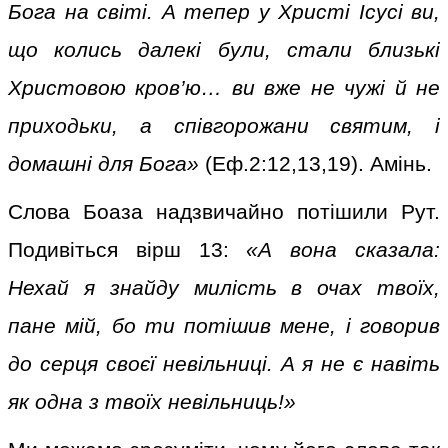
Бога на світі. А тепер у Христі Ісусі ви,
що колись далекі були, стали близькі
Христовою кров’ю… ви вже не чужі й не
приходьки, а співгорожани святим, і
домашні для Бога»
(Еф.2:12,13,19). Амінь.
Слова Боаза надзвичайно потішили Рут.
Подивіться вірш 13:
«А вона сказала:
Нехай я знайду милість в очах твоїх,
пане мій, бо ти потішив мене, і говорив
до серця своєї невільниці. А я не є навіть
як одна з твоїх невільниць!»