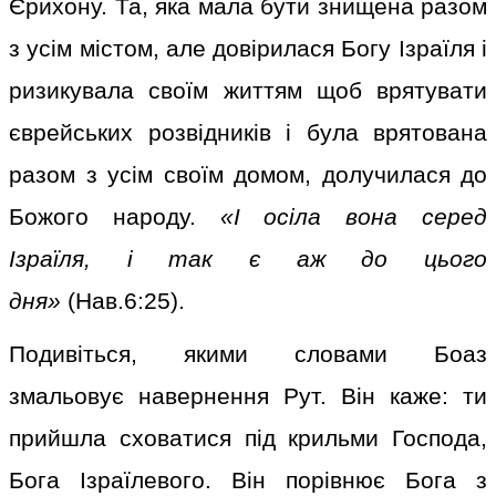
Єрихону. Та, яка мала бути знищена разом
з усім містом, але довірилася Богу Ізраїля і
ризикувала своїм життям щоб врятувати
єврейських розвідників і була врятована
разом з усім своїм домом, долучилася до
Божого народу.
«І осіла вона серед
Ізраїля, і так є аж до цього
дня»
(Нав.6:25).
Подивіться, якими словами Боаз
змальовує навернення Рут. Він каже: ти
прийшла сховатися під крильми Господа,
Бога Ізраїлевого. Він порівнює Бога з