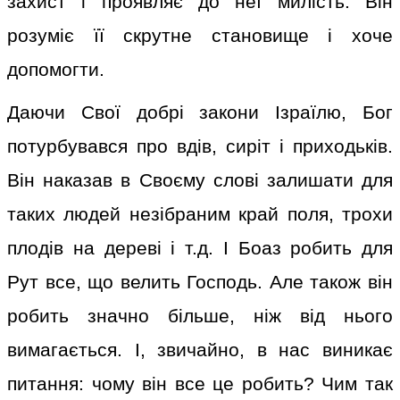
захист і проявляє до неї милість. Він
розуміє її скрутне становище і хоче
допомогти.
Даючи Свої добрі закони Ізраїлю, Бог
потурбувався про вдів, сиріт і приходьків.
Він наказав в Своєму слові залишати для
таких людей незібраним край поля, трохи
плодів на дереві і т.д. І Боаз робить для
Рут все, що велить Господь. Але також він
робить значно більше, ніж від нього
вимагається. І, звичайно, в нас виникає
питання: чому він все це робить? Чим так