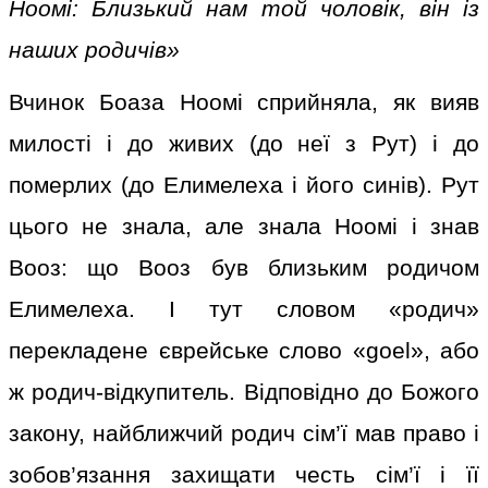
Ноомі: Близький нам той чоловік, він із
наших родичів»
Вчинок Боаза Ноомі сприйняла, як вияв
милості і до живих (до неї з Рут) і до
померлих (до Елимелеха і його синів). Рут
цього не знала, але знала Ноомі і знав
Вооз: що Вооз був близьким родичом
Елимелеха. І тут словом «родич»
перекладене єврейське слово «goel», або
ж родич-відкупитель. Відповідно до Божого
закону, найближчий родич сім’ї мав право і
зобов’язання захищати честь сім’ї і її