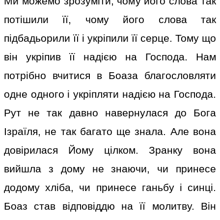
Ми можемо зрозуміти, чому його слова так
потішили її, чому його слова так
підбадьорили її і укріпили її серце. Тому що
він укріпив її надією на Господа. Нам
потрібно вчитися в Боаза благословляти
одне одного і укріпляти надією на Господа.
Рут не так давно навернулася до Бога
Ізраїля, не так багато ще знала. Але вона
довірилася Йому цілком. Зранку вона
вийшла з дому не знаючи, чи принесе
додому хліба, чи принесе ганьбу і синці.
Боаз став відповіддю на її молитву. Він