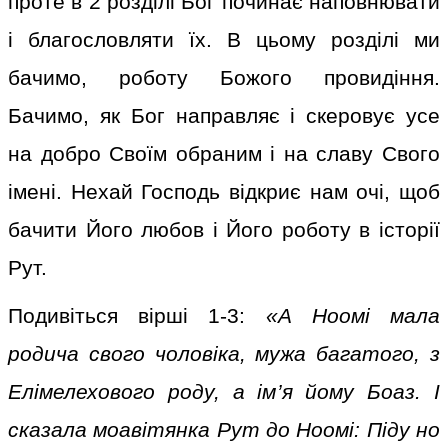
проте в 2 розділі Бог починає наповнювати
і благословляти їх. В цьому розділі ми
бачимо, роботу Божого провидіння.
Бачимо, як Бог направляє і скеровує усе
на добро Своїм обраним і на славу Свого
імені. Нехай Господь відкриє нам очі, щоб
бачити Його любов і Його роботу в історії
Рут.
Подивіться вірші 1-3:
«А Ноомі мала
родича свого чоловіка, мужа багатого, з
Елімелехового роду, а ім’я йому Боаз. І
сказала моавітянка Рут до Ноомі: Піду но