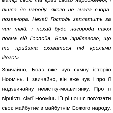
матір свою та край свого народження, і
пішла до народу, якого не знала вчора-
позавчора. Нехай Господь заплатить за
чин твій, і нехай буде нагорода твоя
повна від Господа, Бога Ізраїлевого, що
ти прийшла сховатися під крильми
Його!»
Звичайно, Боаз вже чув сумну історію
Ноомінь. І, звичайно, він вже чув і про її
надзвичайну невістку-моавитянку. Про її
вірність сім’ї Ноомінь і її рішення пов’язати
своє майбутнє з майбутнім Божого народу.