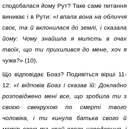
сподобалася йому Рут? Таке саме питання
виникає і в Рути:
«І впала вона на обличчя
своє, та й вклонилася до землі, і сказала
йому: Чому знайшла я милість в очах
твоїх, що ти прихилився до мене, хоч я
чужа?»
(10).
Що відповідає Боаз? Подивіться вірші 11-
12:
«І відповів Боаз і сказав їй: Докладно
розповіджено мені все, що зробила ти з
своєю свекрухою по смерті твого
чоловіка, і ти кинула батька свого й