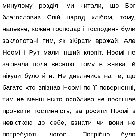
минулому розділі ми читали, що Бог
благословив Свій народ хлібом, тому,
напевне, кожен господар і господиня були
заклопотані тим, як зібрати врожай. Але
Ноомі і Рут мали інший клопіт. Ноомі не
засівала поля весною, тому в жнива їй
нікуди було йти. Не дивлячись на те, що
багато хто впізнав Ноомі по її поверненні,
тим не менш ніхто особливо не поспішав
проявити гостинність, запросити Ноомі з
невісткою до себе, взнати чи вони не
потребують чогось. Потрібно було