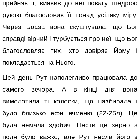
прийняв її, виявив до неї повагу, щедрою
рукою благословив її понад усіляку міру.
Через Боаза вона скуштувала, що Бог
справді вірний і турбується про неї. Що Бог
благословляє тих, хто довіряє Йому і
покладається на Нього.
Цей день Рут наполегливо працювала до
самого вечора. А в кінці дня вона
вимолотила ті колоски, що назбирала і
було близько ефи ячменю (22-25л). Це
була немала здобич. Нести це зерно з
поля було важко, але Рут несла його з