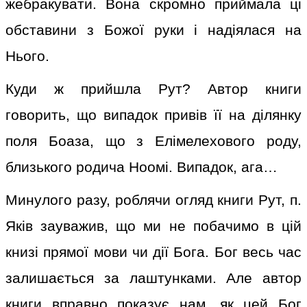
жебракувати. Вона скромно приймала ці
обставини з Божої руки і надіялася на
Нього.
Куди ж прийшла Рут? Автор книги
говорить, що випадок привів її на ділянку
поля Боаза, що з Елімелехового роду,
близького родича Ноомі. Випадок, ага…
Минулого разу, роблячи огляд книги Рут, п.
Яків зауважив, що ми не побачимо в цій
книзі прямої мови чи дії Бога. Бог весь час
залишається за лаштунками. Але автор
книги вправно показує нам, як цей Бог