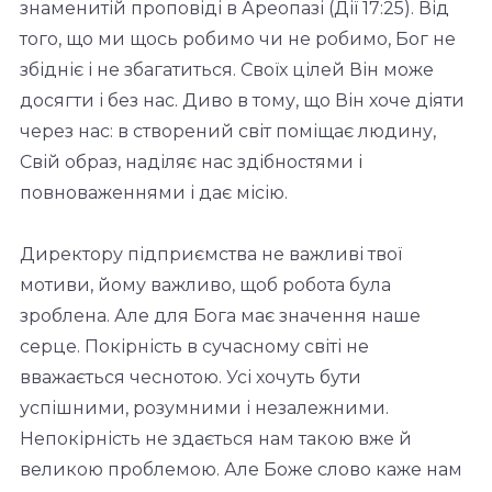
знаменитій проповіді в Ареопазі (Дії 17:25). Від
того, що ми щось робимо чи не робимо, Бог не
збідніє і не збагатиться. Своїх цілей Він може
досягти і без нас. Диво в тому, що Він хоче діяти
через нас: в створений світ поміщає людину,
Свій образ, наділяє нас здібностями і
повноваженнями і дає місію.
Директору підприємства не важливі твої
мотиви, йому важливо, щоб робота була
зроблена. Але для Бога має значення наше
серце. Покірність в сучасному світі не
вважається чеснотою. Усі хочуть бути
успішними, розумними і незалежними.
Непокірність не здається нам такою вже й
великою проблемою. Але Боже слово каже нам