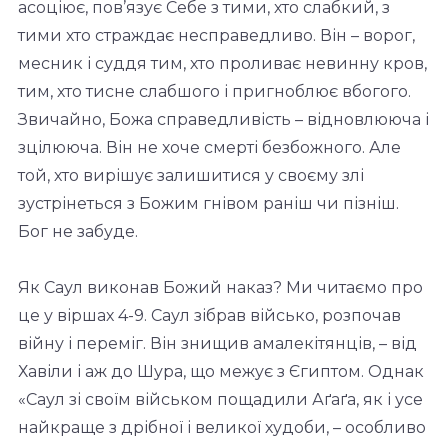
асоціює, пов’язує Себе з тими, хто слабкий, з
тими хто страждає несправедливо. Він – ворог,
месник і суддя тим, хто проливає невинну кров,
тим, хто тисне слабшого і пригноблює вбогого.
Звичайно, Божа справедливість – відновлююча і
зцілююча. Він не хоче смерті безбожного. Але
той, хто вирішує залишитися у своєму злі
зустрінеться з Божим гнівом раніш чи пізніш.
Бог не забуде.
Як Саул виконав Божий наказ? Ми читаємо про
це у віршах 4-9. Саул зібрав військо, розпочав
війну і переміг. Він знищив амалекітянців, – від
Хавіли і аж до Шура, що межує з Єгиптом. Однак
«Саул зі своїм військом пощадили Аґаґа, як і усе
найкраще з дрібної і великої худоби, – особливо