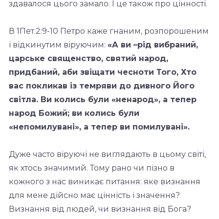
здавалося цього замало. І це також про цінності.
В 1Пет.2:9-10 Петро каже гнаним, розпорошеним
і відкинутим віруючим:
«А ви –рід вибраний,
царське священство, святий народ,
придбаний, аби звіщати чесноти Того, Хто
вас покликав із темряви до дивного Його
світла. Ви колись були «ненарод»,
а тепер
народ Божий; ви колись були
«непомилувані», а тепер ви помилувані».
Дуже часто віруючі не виглядають в цьому світі,
як хтось значимий. Тому рано чи пізно в
кожного з нас виникає питання: яке визнання
для мене дійсно має цінність і значення?
Визнання від людей, чи визнання від Бога?