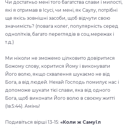
Чи достатньо мені того багатства слави і милості,
які я отримав в Ісусі, чи мені, як Саулу, потрібні
ще якісь зовнішні засоби, щоб відчути свою
значимість? (повага колег, популярність серед
однолітків, багато переглядів в соц.мережах і
т.д.)
Ми ніколи не зможемо цілковито довіритися
Божому слову, коритися Йому і виконувати
Його волю, якщо схвалення шукаємо не від
Бога, а від людей. Нехай Господь помилує нас і
допоможе шукати тієї слави, яка від одного
Бога, щоб виконати Його волю в своєму житті
(Ів.5:44). Амінь!
Подивіться вірші 13-15:
«Коли ж Самуїл