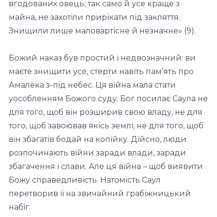
вгодованих овець; так само й усе краще з
майна, не захотіли прирікати під закляття.
Знищили лише маловартісне й незначне» (9).
Божий наказ був простий і недвозначний: ви
маєте знищити усе, стерти навіть пам’ять про
Амалека з-під небес. Ця війна мала стати
уособленням Божого суду. Бог посилає Саула не
для того, щоб він розширив свою владу, не для
того, щоб завоював якісь землі, не для того, щоб
він збагатів бодай на копійку. Дійсно, люди
розпочинають війни заради влади, заради
збагачення і слави. Але ця війна – щоб виявити
Божу справедливість. Натомість Саул
перетворив її на звичайний грабіжницький
набіг.