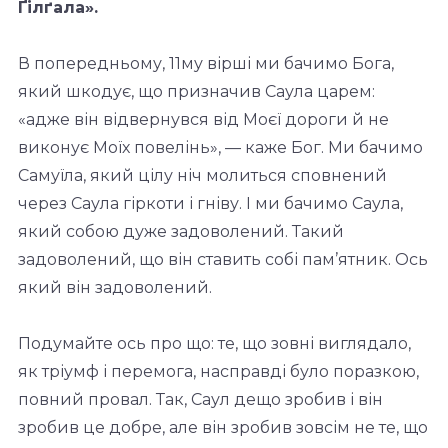
Ґілґала».
В попередньому, 11му вірші ми бачимо Бога,
який шкодує, що призначив Саула царем:
«адже він відвернувся від Моєї дороги й не
виконує Моїх повелінь», — каже Бог. Ми бачимо
Самуїла, який цілу ніч молиться сповнений
через Саула гіркоти і гніву. І ми бачимо Саула,
який собою дуже задоволений. Такий
задоволений, що він ставить собі пам’ятник. Ось
який він задоволений.
Подумайте ось про що: те, що зовні виглядало,
як тріумф і перемога, насправді було поразкою,
повний провал. Так, Саул дещо зробив і він
зробив це добре, але він зробив зовсім не те, що