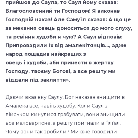
прийшов до Саула, то Саул йому
сказав:
Благословенний ти Господом! Я виконав
Господній наказ! Але Самуїл сказав: А
що це
за мекання овець доноситься до мого слуху,
та ревіння худоби я чую? А Саул
відповів:
Припровадили їх від амалекітянців…, адже
народ пощадив найкращих з
овець і худоби, аби принести в жертву
Господу, твоєму Богові, а все решту ми
віддали
під закляття».
Даючи вказівку Саулу, Бог наказав знищити в
Амалека все, навіть худобу. Коли Саул з
військом кинулися грабувати, вони знищили
все маловартісне, а решту пригнали в Ґілґал.
Чому вони так зробили? Ми вже говорили