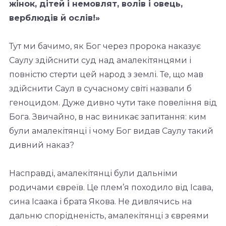
жінок, дітей і
немовлят, волів і овець,
верблюдів й ослів!»
Тут ми бачимо, як Бог через пророка наказує
Саулу здійснити суд над амалекітянцями і
повністю стерти цей народ з землі. Те, що мав
здійснити Саул в сучасному світі назвали б
геноцидом. Дуже дивно чути таке повеління від
Бога. Звичайно, в нас виникає запитання: ким
були амалекітянці і чому Бог видав Саулу такий
дивний наказ?
Насправді, амалекітянці були дальніми
родичами євреїв. Це плем’я походило від Ісава,
сина Ісаака і брата Якова. Не дивлячись на
дальню спорідненість, амалекітянці з євреями