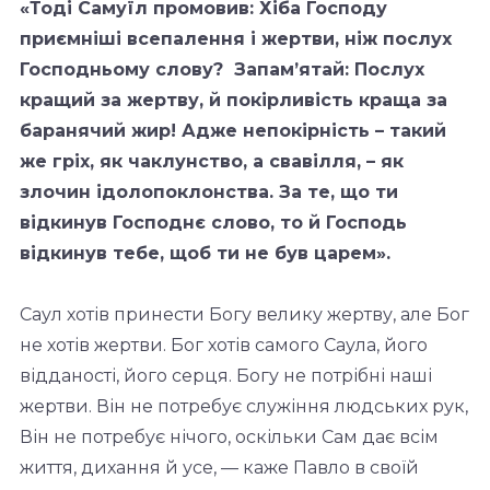
«Тоді Самуїл промовив: Хіба Господу
приємніші всепалення і жертви, ніж послух
Господньому слову? Запам’ятай: Послух
кращий за жертву, й покірливість краща за
баранячий жир!
Адже непокірність – такий
же гріх, як чаклунство, а свавілля, – як
злочин ідолопоклонства. За те, що ти
відкинув Господнє слово, то й Господь
відкинув тебе, щоб ти не був царем».
Саул хотів принести Богу велику жертву, але Бог
не хотів жертви. Бог хотів самого Саула, його
відданості, його серця. Богу не потрібні наші
жертви. Він не потребує служіння людських рук,
Він не потребує нічого, оскільки Сам дає всім
життя, дихання й усе, — каже Павло в своїй