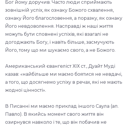
Бог йому доручив. Часто люди сприймають
зовнішній успіх, як ознаку Божого схвалення,
ознаку Його благословення, а поразку, як ознаку
Його невдоволення. Насправді ж наші життя
можуть бути сповнені успіхів, які взагалі не
догоджають Богу, і навіть більше, засмучують
Його, тому що ми шукаємо свого, а не Божого.
Американський євангеліст ХІХ ст., Дуайт Муді
казав: «найбільше ми маємо боятися не невдачі,
а того, що досягнемо успіху в речах, які не мають
жодної цінності».
В Писанні ми маємо приклад іншого Саула (ап.
Павло). В якийсь момент свого життя він
озирнувся навколо і те, що він побачив не