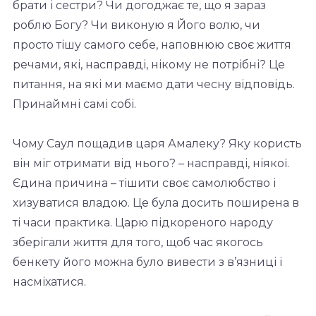
брати і сестри? Чи догоджає те, що я зараз
роблю Богу? Чи виконую я Його волю, чи
просто тішу самого себе, наповнюю своє життя
речами, які, насправді, нікому не потрібні? Це
питання, на які ми маємо дати чесну відповідь.
Принаймні самі собі.
Чому Саул пощадив царя Амалеку? Яку користь
він міг отримати від нього? – насправді, ніякої.
Єдина причина – тішити своє самолюбство і
хизуватися владою. Це була досить поширена в
ті часи практика. Царю підкореного народу
зберігали життя для того, щоб час якогось
бенкету його можна було вивести з в’язниці і
насміхатися.