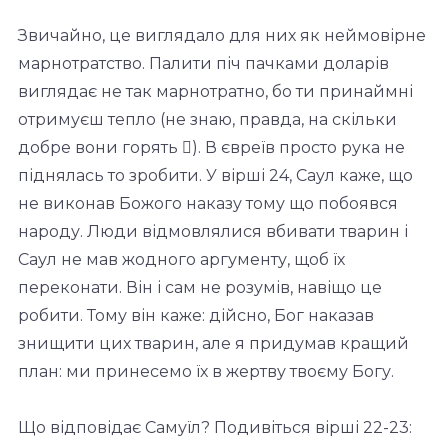
Звичайно, це виглядало для них як неймовірне
марнотратство. Палити піч пачками доларів
виглядає не так марнотратно, бо ти принаймні
отримуєш тепло (не знаю, правда, на скільки
добре вони горять ). В євреїв просто рука не
піднялась то зробити. У вірші 24, Саул каже, що
не виконав Божого наказу тому що побоявся
народу. Люди відмовлялися вбивати тварин і
Саул не мав жодного аргументу, щоб їх
переконати. Він і сам не розумів, навіщо це
робити. Тому він каже: дійсно, Бог наказав
знищити цих тварин, але я придумав кращий
план: ми принесемо їх в жертву твоєму Богу.
Що відповідає Самуїл? Подивіться вірші 22-23: