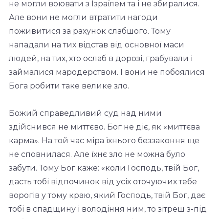
не могли воювати з Ізраїлем та і не збиралися.
Але вони не могли втратити нагоди
поживитися за рахунок слабшого. Тому
нападали на тих відстав від основної маси
людей, на тих, хто ослаб в дорозі, грабували і
займалися мародерством. І вони не побоялися
Бога робити таке велике зло.
Божий справедливий суд над ними
здійснився не миттєво. Бог не діє, як «миттєва
карма». На той час міра їхнього беззаконня ще
не сповнилася. Але їхнє зло не можна було
забути. Тому Бог каже: «коли Господь, твій Бог,
дасть тобі відпочинок від усіх оточуючих тебе
ворогів у тому краю, який Господь, твій Бог, дає
тобі в спадщину і володіння ним, то зітреш з-під