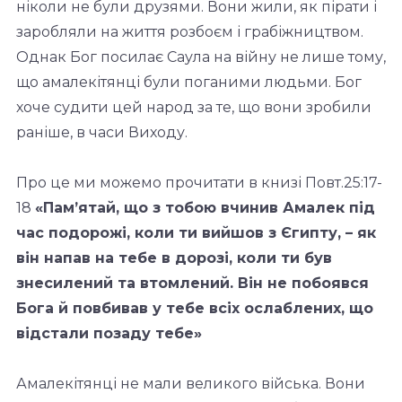
ніколи не були друзями. Вони жили, як пірати і
заробляли на життя розбоєм і грабіжництвом.
Однак Бог посилає Саула на війну не лише тому,
що амалекітянці були поганими людьми. Бог
хоче судити цей народ за те, що вони зробили
раніше, в часи Виходу.
Про це ми можемо прочитати в книзі Повт.25:17-
18
«Пам’ятай, що з тобою вчинив Амалек під
час подорожі, коли ти вийшов з Єгипту, – як
він напав на тебе в дорозі, коли ти був
знесилений та втомлений. Він не побоявся
Бога й повбивав у тебе всіх ослаблених, що
відстали позаду тебе»
Амалекітянці не мали великого війська. Вони