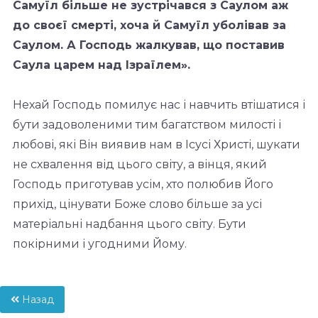
Самуїл більше не зустрічався з Саулом аж
до своєї смерті, хоча й Самуїл уболівав за
Саулом. А Господь жалкував, що поставив
Саула царем над Ізраїлем».
Нехай Господь помилує нас і навчить втішатися і
бути задоволеними тим багатством милості і
любові, які Він виявив нам в Ісусі Христі, шукати
не схвалення від цього світу, а вінця, який
Господь приготував усім, хто полюбив Його
прихід, цінувати Боже слово більше за усі
матеріальні надбання цього світу. Бути
покірними і угодними Йому.
Назад