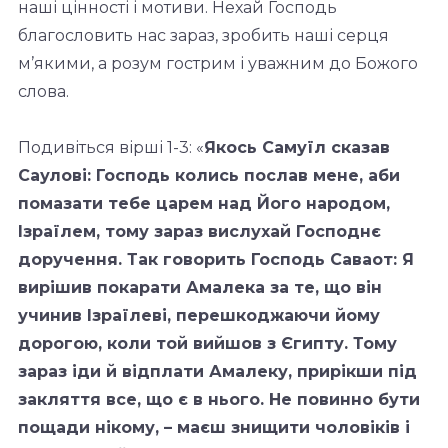
наші цінності і мотиви. Нехай Господь
благословить нас зараз, зробить наші серця
м’якими, а розум гострим і уважним до Божого
слова.
Подивіться вірші 1-3: «
Якось Самуїл сказав
Саулові: Господь колись послав мене,
аби
помазати тебе царем над Його народом,
Ізраїлем, тому зараз
вислухай Господнє
доручення. Так говорить Господь Саваот: Я
вирішив покарати
Амалека за те, що він
учинив Ізраїлеві, перешкоджаючи йому
дорогою, коли той
вийшов з Єгипту. Тому
зараз іди й відплати Амалеку, прирікши під
закляття все, що є
в нього. Не повинно бути
пощади нікому, – маєш знищити чоловіків і