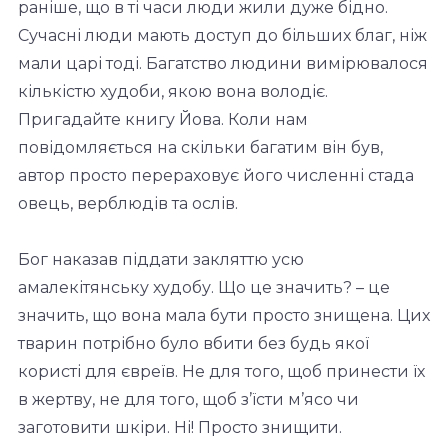
раніше, що в ті часи люди жили дуже бідно.
Сучасні люди мають доступ до більших благ, ніж
мали царі тоді. Багатство людини вимірювалося
кількістю худоби, якою вона володіє.
Пригадайте книгу Йова. Коли нам
повідомляється на скільки багатим він був,
автор просто перераховує його численні стада
овець, верблюдів та ослів.
Бог наказав піддати закляттю усю
амалекітянську худобу. Що це значить? – це
значить, що вона мала бути просто знищена. Цих
тварин потрібно було вбити без будь якої
користі для євреїв. Не для того, щоб принести їх
в жертву, не для того, щоб з’їсти м’ясо чи
заготовити шкіри. Ні! Просто знищити.