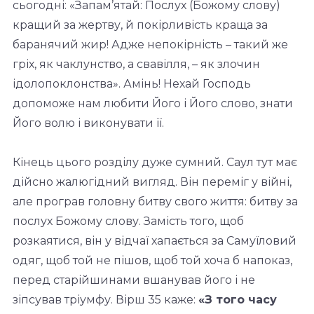
сьогодні: «Запам’ятай: Послух (Божому слову)
кращий за жертву, й покірливість краща за
баранячий жир! Адже непокірність – такий же
гріх, як чаклунство, а свавілля, – як злочин
ідолопоклонства». Амінь! Нехай Господь
допоможе нам любити Його і Його слово, знати
Його волю і виконувати її.
Кінець цього розділу дуже сумний. Саул тут має
дійсно жалюгідний вигляд. Він переміг у війні,
але програв головну битву свого життя: битву за
послух Божому слову. Замість того, щоб
розкаятися, він у відчаї хапається за Самуїловий
одяг, щоб той не пішов, щоб той хоча б напоказ,
перед старійшинами вшанував його і не
зіпсував тріумфу. Вірш 35 каже:
«З того часу