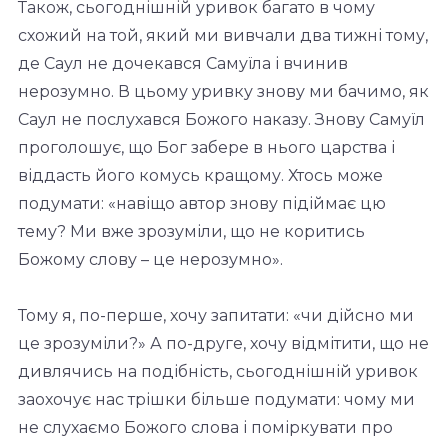
Також, сьогоднішній уривок багато в чому
схожий на той, який ми вивчали два тижні тому,
де Саул не дочекався Самуїла і вчинив
нерозумно. В цьому уривку знову ми бачимо, як
Саул не послухався Божого наказу. Знову Самуїл
проголошує, що Бог забере в нього царства і
віддасть його комусь кращому. Хтось може
подумати: «навіщо автор знову підіймає цю
тему? Ми вже зрозуміли, що не коритись
Божому слову – це нерозумно».
Тому я, по-перше, хочу запитати: «чи дійсно ми
це зрозуміли?» А по-друге, хочу відмітити, що не
дивлячись на подібність, сьогоднішній уривок
заохочує нас трішки більше подумати: чому ми
не слухаємо Божого слова і поміркувати про