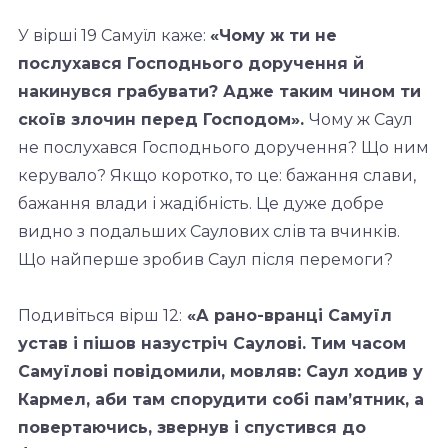
У вірші 19 Самуїл каже:
«Чому ж ти не
послухався Господнього доручення й
накинувся
грабувати? Адже таким чином ти
скоїв злочин перед Господом».
Чому ж Саул
не послухався Господнього доручення? Що ним
керувало? Якщо коротко, то це: бажання слави,
бажання влади і жадібність. Це дуже добре
видно з подальших Саулових слів та вчинків.
Що найперше зробив Саул після перемоги?
Подивіться вірш 12:
«А рано-вранці Самуїл
устав і пішов назустріч Саулові. Тим часом
Самуїлові повідомили, мовляв: Саул ходив у
Кармел, аби там спорудити собі пам’ятник, а
повертаючись, звернув і спустився до