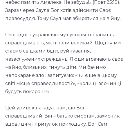
небес пам’ять Амалека. Не забудь!» (Повт.25:19).
Зараз через Саула Бог хотів здійснити Своє
правосуддя. Тому Саул мав збиратися на війну.
Сьогодні в українському суспільстві запит на
справедливість, як ніколи великий. Щодня ми
стаємо свідками біди, руйнування,
незаслужених страждань. Люди втрачають своє
майно, близьких, гинуть діти. Ми бачимо
непокаране зло і запитуємо: «чи є ще в цьому
світі місце справедливості?», «коли ці злочинці
будуть покарані?»
Цей уривок нагадує нам, що Бог –
справедливий. Він – батько сиротам, захисник
вдовицям і притулок приходьку. Бог Сам