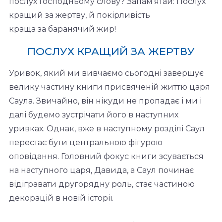
послух Господньому слову? Запам’ятай: Послух
кращий за жертву, й покірливість
краща за баранячий жир!
ПОСЛУХ КРАЩИЙ ЗА ЖЕРТВУ
Уривок, який ми вивчаємо сьогодні завершує
велику частину книги присвяченій життю царя
Саула. Звичайно, він нікуди не пропадає і ми і
далі будемо зустрічати його в наступних
уривках. Однак, вже в наступному розділі Саул
перестає бути центральною фігурою
оповідання. Головний фокус книги зсувається
на наступного царя, Давида, а Саул починає
відігравати другорядну роль, стає частиною
декорацій в новій історії.