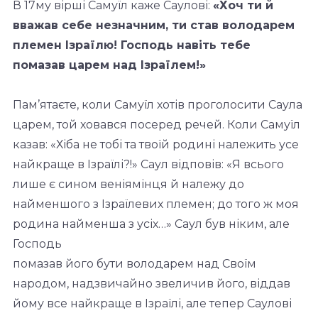
В 17му вірші Самуїл каже Саулові:
«Хоч ти й
вважав себе незначним, ти став
володарем
племен Ізраїлю! Господь навіть тебе
помазав царем над Ізраїлем!»
Пам’ятаєте, коли Самуїл хотів проголосити Саула
царем, той ховався посеред речей. Коли Самуїл
казав: «Хіба не тобі та твоїй родині належить усе
найкраще в Ізраїлі?!» Саул відповів: «Я всього
лише є сином веніямінця й належу до
найменшого з Ізраїлевих племен; до того ж моя
родина найменша з усіх…» Саул був ніким, але
Господь
помазав його бути володарем над Своїм
народом, надзвичайно звеличив його, віддав
йому все найкраще в Ізраїлі, але тепер Саулові