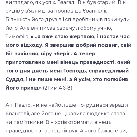
виглядало, як успіх. Взагалі. Він був старий. Він
сидів у в’язниці за проповідь Євангелії.
Більшість його друзів і співробітників покинули
його. Але він писав своєму любому учню,
Тимофію:
«…я вже стаю жертвою, і настає час
мого відходу. Я звершив добрий подвиг, свій
біг закінчив, віру зберіг. А тепер
приготовлено мені вінець праведності, який
того дня дасть мені Господь, справедливий
Суддя, і не лише мені, а й усім, хто полюбив
Його
прихід»
(2Тим.4:6-8).
Ап. Павло, чи не найбільше потрудився заради
Євангелії, але його не цікавила людська слава
чи пам’ятники. Він хотів отримати вінець
праведності з Господніх рук. А чого бажаєте ви,