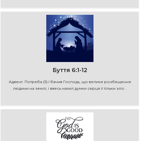
Буття 6:1-12
Адвент. Потреба (5) І бачив Господь, що велике розбещення
людини на землі, і ввесь нахил думки серця її тільки зло...