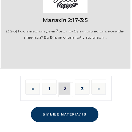
Малахія 2:17-3:5
(3:2-3) І хто витерпить день Його прибуття, і хто встоїть, коли Він
з’явиться? Бо Він, як огонь той у золотаря,...
2
«
1
3
»
БІЛЬШЕ МАТЕРІАЛІВ