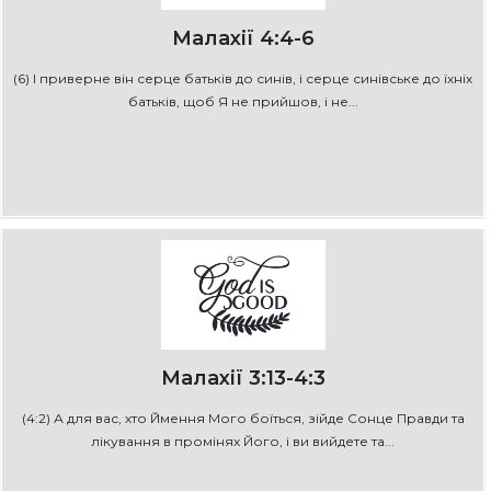
Малахії 4:4-6
(6) І приверне він серце батьків до синів, і серце синівське до їхніх
батьків, щоб Я не прийшов, і не...
Малахії 3:13-4:3
(4:2) А для вас, хто Ймення Мого боїться, зійде Сонце Правди та
лікування в промінях Його, і ви вийдете та...