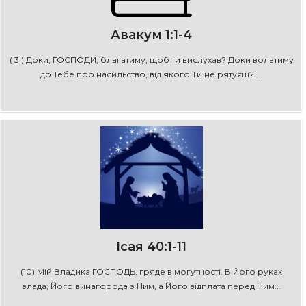
Авакум 1:1-4
( 3 ) Доки, ГОСПОДИ, благатиму, щоб ти вислухав? Доки волатиму
до Тебе про насильство, від якого Ти не рятуєш?!...
Ісая 40:1-11
(10) Мій Владика ГОСПОДЬ, гряде в могутності. В Його руках
влада; Його винагорода з Ним, а Його відплата перед Ним...