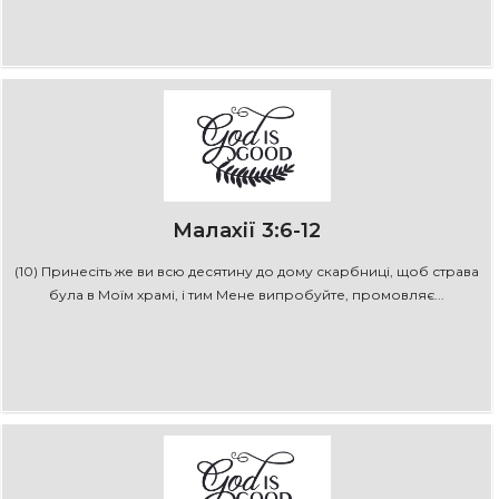
Малахії 3:6-12
(10) Принесіть же ви всю десятину до дому скарбниці, щоб страва
була в Моїм храмі, і тим Мене випробуйте, промовляє...