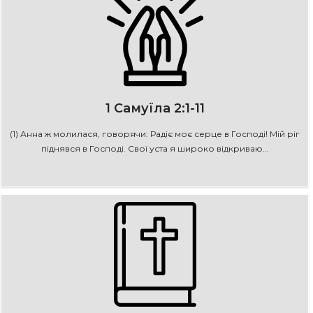
1 Самуїла 2:1-11
(1) Анна ж молилася, говорячи: Радіє моє серце в Господі! Мій ріг
піднявся в Господі. Свої уста я широко відкриваю...