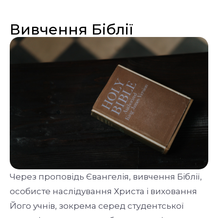
Вивчення Біблії
Через проповідь Євангелія, вивчення Біблії,
особисте наслідування Христа і виховання
Його учнів, зокрема серед студентської