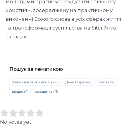
молоді, ми прагнемо збудувати спільноту
християн, зосереджену на практичному
виконанні Божого слова в усіх сферах життя
та трансформації суспільства на біблійних
засадах.
Пошук за тематикою
8 кроків для початківців
(1)
День Подяки
(1)
пасха
(2)
різдво
(4)
хрещення
(1)
Rate this item:
Submit Rating
No votes yet.