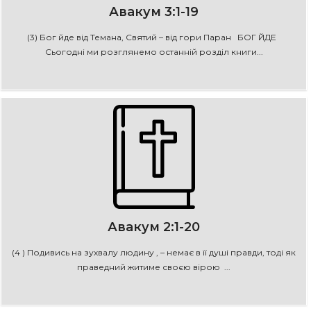
Авакум 3:1-19
(3) Бог йде від Темана, Святий – від гори Паран БОГ ЙДЕ
Сьогодні ми розглянемо останній розділ книги...
Авакум 2:1-20
(4 ) Подивись на зухвалу людину , – немає в її душі правди, тоді як
праведний житиме своєю вірою ...