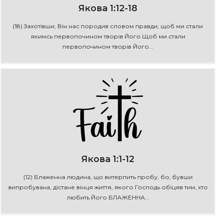
Якова 1:12-18
(18) Захотівши, Він нас породив словом правди, щоб ми стали
якимсь первопочином творів Його Щоб ми стали
первопочином творів Його...
Якова 1:1-12
(12) Блаженна людина, що витерпить пробу, бо, бувши
випробувана, дістане вінця життя, якого Господь обіцяв тим, хто
любить Його БЛАЖЕННА...