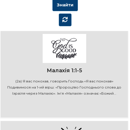
Малахія 1:1-5
(2а) Я вас покохав, говорить Господь «Я вас покохав»
Подивимося на 1-ий вірш: «Пророцтво Господнього слова до
Ізраїля через Малахію». Ім’я «Малахія» означає «Божий...