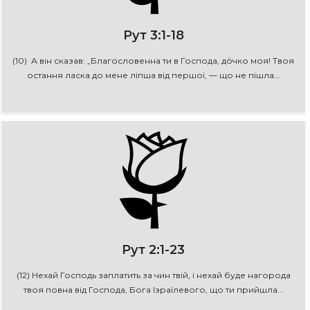
Рут 3:1-18
(10) А він сказав: „Благословенна ти в Господа, до́чко моя! Твоя
остання ласка до мене ліпша від першої, — що не пішла...
Рут 2:1-23
(12) Нехай Господь заплатить за чин твій, і нехай буде нагорода
твоя повна від Господа, Бога Ізраїлевого, що ти прийшла...