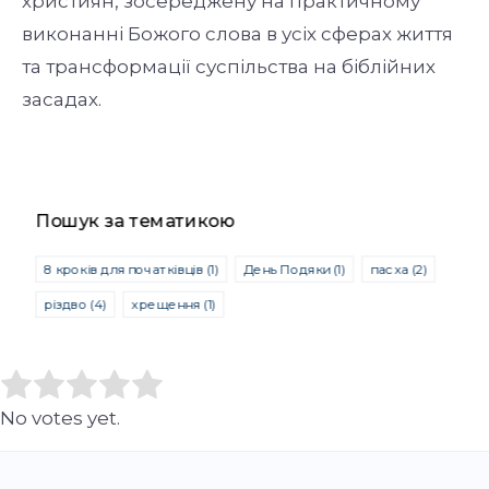
християн, зосереджену на практичному
виконанні Божого слова в усіх сферах життя
та трансформації суспільства на біблійних
засадах.
Пошук за тематикою
8 кроків для початківців
(1)
День Подяки
(1)
пасха
(2)
різдво
(4)
хрещення
(1)
Rate this item:
Submit Rating
No votes yet.