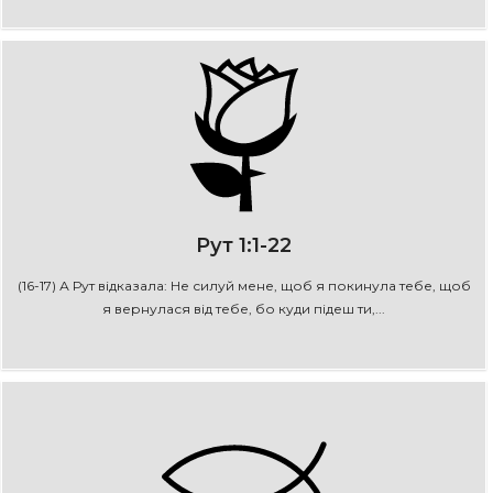
Рут 1:1-22
(16-17) А Рут відказала: Не силуй мене, щоб я покинула тебе, щоб
я вернулася від тебе, бо куди підеш ти,...