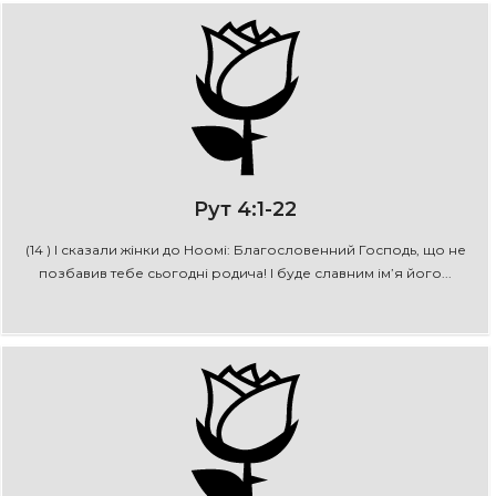
Рут 4:1-22
(14 ) І сказали жінки до Ноомі: Благословенний Господь, що не
позбавив тебе сьогодні родича! І буде славним ім’я його...