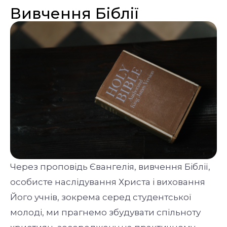
Вивчення Біблії
Через проповідь Євангелія, вивчення Біблії,
особисте наслідування Христа і виховання
Його учнів, зокрема серед студентської
молоді, ми прагнемо збудувати спільноту