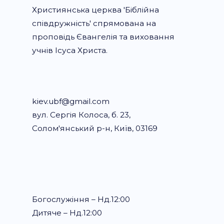
Християнська церква 'Біблійна
співдружність' спрямована на
проповідь Євангелія та виховання
учнів Ісуса Христа.
kiev.ubf@gmail.com
вул. Сергія Колоса, б. 23,
Солом'янський р-н, Київ, 03169
Богослужіння – Нд.12:00
Дитяче – Нд.12:00