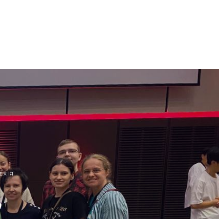
ЕХІЯ
”