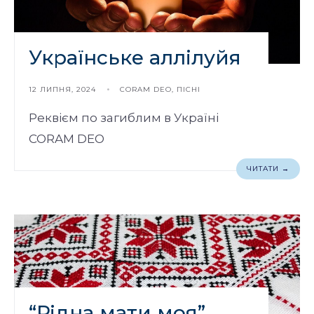
Українське аллілуйя
12 ЛИПНЯ, 2024
•
CORAM DEO
,
ПІСНІ
Реквієм по загиблим в Україні
CORAM DEO
ЧИТАТИ →
“Рідна мати моя”